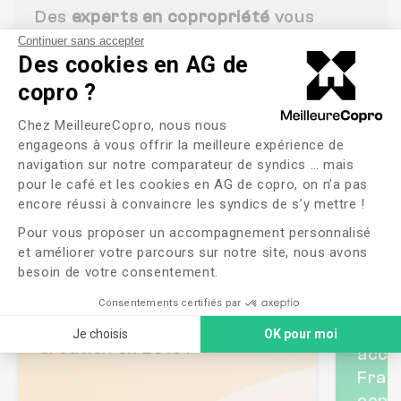
Des
experts en copropriété
vous
contactent dans les
24h ouvrées
Continuer sans accepter
Des cookies en AG de
suivant votre demande. Notre objectif
: vous offrir un
service personalisé,
copro ?
réactif
et un
comparatif de syndics
Plateforme de Gestion du Consente
Chez MeilleureCopro, nous nous
simple et sans stress
.
engageons à vous offrir la meilleure expérience de
navigation sur notre comparateur de syndics … mais
pour le café et les cookies en AG de copro, on n’a pas
Axeptio consent
encore réussi à convaincre les syndics de s’y mettre !
Une expertise
Pour vous proposer un accompagnement personnalisé
démontrée
et améliorer votre parcours sur notre site, nous avons
besoin de votre consentement.
Plusieurs milliers de mises en
Consentements certifiés par
concurrence depuis notre
Une 
Je choisis
OK pour moi
création en 2016 !
acco
Fran