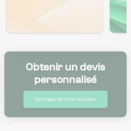
concu
Obtenir un devis
personnalisé
Comparer mon syndic