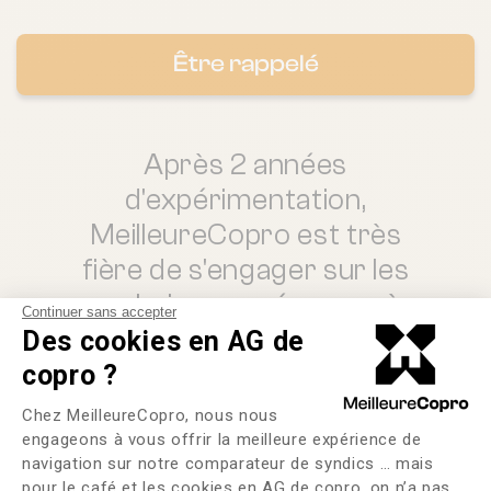
Être rappelé
Après 2 années
d'expérimentation,
MeilleureCopro est très
fière de s'engager sur les
prochaines années auprès
Continuer sans accepter
d'Immobilière 3F pour
Des cookies en AG de
réaliser ses
copro ?
Plateforme de Gestion du Consente
#estimationsdecharges
Chez MeilleureCopro, nous nous
et ses mises en
engageons à vous offrir la meilleure expérience de
navigation sur notre comparateur de syndics … mais
#copropriétés neuves !
pour le café et les cookies en AG de copro, on n’a pas