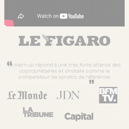
“
La start-up répond à une très forte attente des
copropriétaires et s'installe comme le
comparateur de syndics de référence.
”