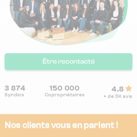
Être recontacté
3 874
150 000
4.8
Syndics
Copropriétaires
+ de 3K avis
Nos clients vous en parlent !