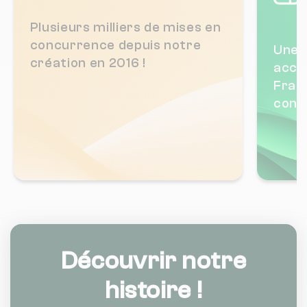
Plusieurs milliers de mises en
concurrence depuis notre
Une 
création en 2016 !
acco
Fran
concu
Découvrir notre
histoire !