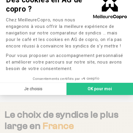
copro ?
Plateforme de Gestion du Consente
Chez MeilleureCopro, nous nous
Aix-En-Provence
engageons à vous offrir la meilleure expérience de
navigation sur notre comparateur de syndics … mais
Amiens
pour le café et les cookies en AG de copro, on n’a pas
Axeptio consent
encore réussi à convaincre les syndics de s’y mettre !
Angers
Pour vous proposer un accompagnement personnalisé
et améliorer votre parcours sur notre site, nous avons
besoin de votre consentement.
Bordeaux
Consentements certifiés par
Je choisis
OK pour moi
Voir plus
Le choix de syndics le plus
large en
France