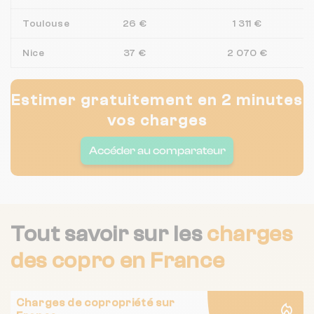
Toulouse
26 €
1 311 €
Nice
37 €
2 070 €
Estimer gratuitement en 2 minutes
vos charges
Accéder au comparateur
Tout savoir sur les
charges
des copro
en France
Charges de copropriété sur