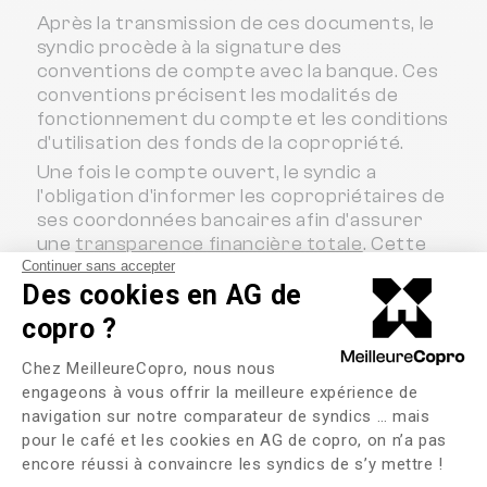
Après la transmission de ces documents, le
syndic procède à la signature des
conventions de compte avec la banque. Ces
conventions précisent les modalités de
fonctionnement du compte et les conditions
d'utilisation des fonds de la copropriété.
Une fois le compte ouvert, le syndic a
l'obligation d'informer les copropriétaires de
ses coordonnées bancaires afin d'assurer
une
transparence financière totale
. Cette
communication permet à chaque
Continuer sans accepter
Des cookies en AG de
copropriétaire de connaître les références
du compte sur lequel sont déposées leurs
copro ?
cotisations. Toutes les sommes perçues
Plateforme de Gestion du Consente
pour le compte du syndicat doivent être
Chez MeilleureCopro, nous nous
déposées sur ce compte sans délai. Les
engageons à vous offrir la meilleure expérience de
dépenses engagées pour la copropriété
navigation sur notre comparateur de syndics … mais
doivent être réglées exclusivement à partir
pour le café et les cookies en AG de copro, on n’a pas
Axeptio consent
de ce compte, garantissant ainsi une
encore réussi à convaincre les syndics de s’y mettre !
traçabilité optimale des mouvements