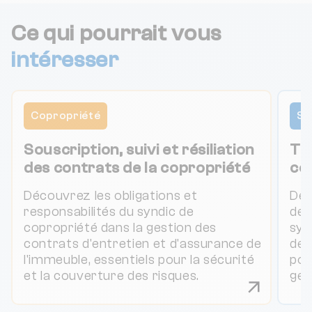
Ce qui pourrait vous
intéresser
Copropriété
Sy
Souscription, suivi et résiliation
Tou
des contrats de la copropriété
co
Découvrez les obligations et
Déc
responsabilités du syndic de
de 
copropriété dans la gestion des
syn
contrats d'entretien et d'assurance de
de 
l'immeuble, essentiels pour la sécurité
pou
et la couverture des risques.
ges