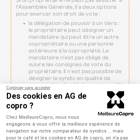
Si un propriétaire ne peut pas assister à
l'Assemblée Générale, il a deux options
pour exercer son droit de vote :
la délégation de pouvoir à un tiers :
le propriétaire peut désigner un
mandataire qui peut être un autre
copropriétaire ou une personne
extérieure à la copropriété. Le
mandataire n'est pas obligé de
suivre les consignes de vote du
propriétaire. Il n'est pas possible de
désigner le syndic en qualité de
mandataire afin d'éviter tout conflit
Continuer sans accepter
d'intérêt ;
Des cookies en AG de
le vote en amont de l'Assemblée
copro ?
Générale par correspondance en
Plateforme de Gestion du Consente
utilisant le formulaire de vote par
Chez MeilleureCopro, nous nous
correspondance inclus dans la
engageons à vous offrir la meilleure expérience de
convocation transmise par le
navigation sur notre comparateur de syndics … mais
syndic. Pour que le vote soit pris en
pour le café et les cookies en AG de copro, on n’a pas
Axeptio consent