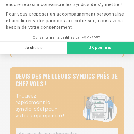
compte, le copropriétaire doit
encore réussi à convaincre les syndics de s’y mettre !
retourner le formulaire au syndic au
Pour vous proposer un accompagnement personnalisé
moins trois jours ouvrables avant la
et améliorer votre parcours sur notre site, nous avons
date de l'Assemblée Générale. Si le
besoin de votre consentement.
copropriétaire est finalement
présent lors de l'Assemblée
Consentements certifiés par
Générale, le vote par
Je choisis
OK pour moi
correspondance est annulé.
DEVIS DES MEILLEURS SYNDICS PRÈS DE
CHEZ VOUS !
Trouvez
rapidement le
syndic idéal pour
votre copropriété !