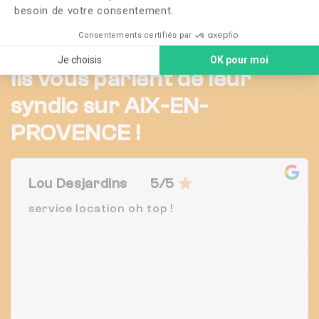
besoin de votre consentement.
Voir plus
Consentements certifiés par
Je choisis
OK pour moi
Ils vous parlent de leur
syndic sur AIX-EN-
PROVENCE !
Lou Desjardins
5/5
service location oh top !