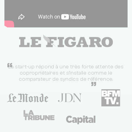
“
La start-up répond à une très forte attente des
copropriétaires et s'installe comme le
comparateur de syndics de référence.
”