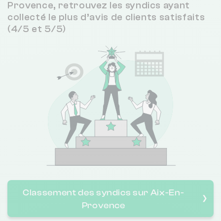
Provence, retrouvez les syndics ayant
collecté le plus d’avis de clients satisfaits
Citya Sainte Victoire - Citya
(4/5 et 5/5)
Damerio
La Comtesse Immobilier
Cabinet Daude
Foncia Terres De Provence
Accord
Classement des syndics sur Aix-En-
❯
Cabinet De Pierrefeu
Provence