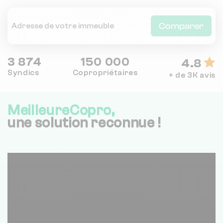
Comparer
3 874
150 000
4.8
Syndics
Copropriétaires
+ de 3K avis
MeilleureCopro,
une solution reconnue !