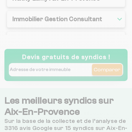
Immobilier Gestion Consultant
Square Habitat Cabinet Lieutaud
Devis gratuits de syndics !
Agence Ghibaudo
Comparer
Isp Immobilier
Les meilleurs syndics sur
Agence Immobiliere De Gestion
Aix-En-Provence
Sur la base de la collecte et de l’analyse de
C I P A
3316 avis Google sur 15 syndics sur Aix-En-