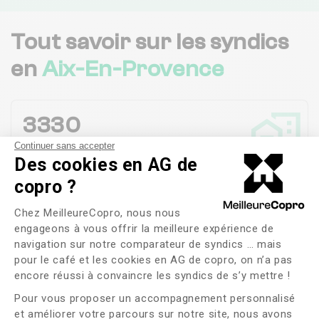
Tout savoir sur les syndics
en
Aix-En-Provence
3330
Copropriétés en
gestion
Continuer sans accepter
Des cookies en AG de
copro ?
100%
Plateforme de Gestion du Consente
Chez MeilleureCopro, nous nous
Satisfaction des
habitants
engageons à vous offrir la meilleure expérience de
navigation sur notre comparateur de syndics … mais
pour le café et les cookies en AG de copro, on n’a pas
Axeptio consent
2 jours
encore réussi à convaincre les syndics de s’y mettre !
Durée moyenne de Gestion d'une Réclamation
Pour vous proposer un accompagnement personnalisé
et améliorer votre parcours sur notre site, nous avons