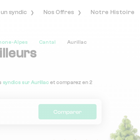
 un syndic
Nos Offres
Notre Histoire
hone-Alpes
Cantal
Aurillac
lleurs
es
syndics sur Aurillac
et comparez en 2
Comparer