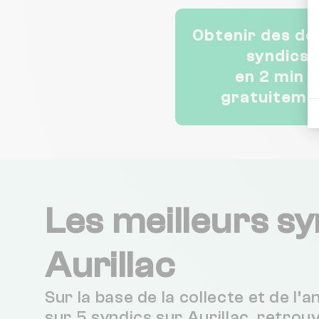
Obtenir des de
syndics
en 2 min 
gratuiteme
Les meilleurs sy
Aurillac
Sur la base de la collecte et de l’
sur 5 syndics sur Aurillac, retrou