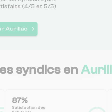
atisfaits (4/5 et 5/5)
r Aurillac
❯
les syndics en
Auril
87%
Satisfaction des