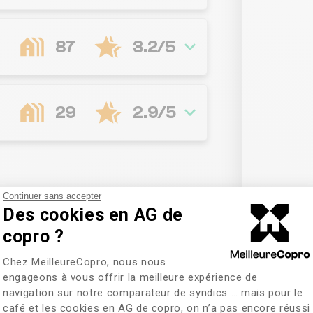
87
3.2/5
29
2.9/5
Continuer sans accepter
Des cookies en AG de
Syndic
sélectionn
copro ?
Plateforme de Gestion du Consentem
Chez MeilleureCopro, nous nous
iez ces informations
engageons à vous offrir la meilleure expérience de
navigation sur notre comparateur de syndics … mais pour le
café et les cookies en AG de copro, on n’a pas encore réussi
Axeptio consent