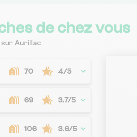
ches de chez vous
sur Aurillac
70
4/5
69
3.7/5
106
3.6/5