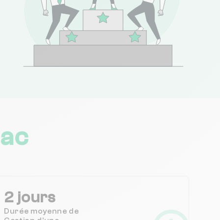
lac
2 jours
Durée moyenne de