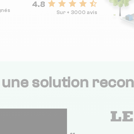
4.8
gnés
Sur + 3000 avis
,
une solution recon