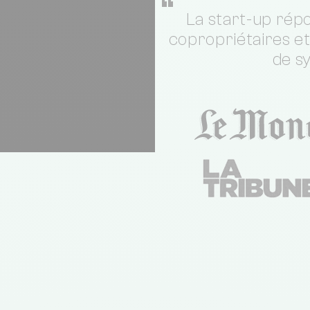
“
La start-up répo
copropriétaires e
de s