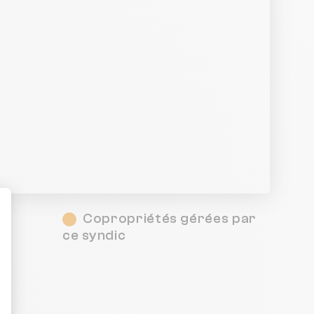
Copropriétés gérées par
é
ce syndic
ent : Personnalisez vos Options