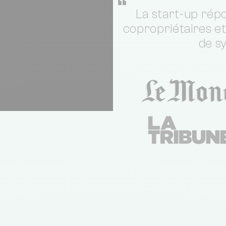
“
La start-up répo
copropriétaires e
de s