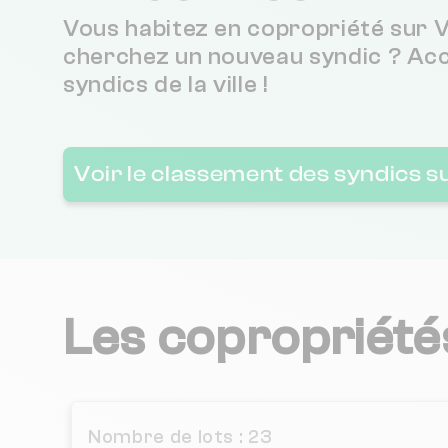
Vous habitez en copropriété sur V
cherchez un nouveau syndic ? Ac
SAB IMMOBILIER
syndics de la ville !
COSI IMMOBILIER
Voir le classement des syndics 
SOCIETE D'ECONOMIE MIXTE DE MONTREUIL
ARCO S.A.S.
Les copropriété
HOMELAND
SYNDIC ADMINISTRATION DE BIENS IMMOBILIERS
Nombre de lots : 23