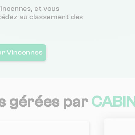
incennes, et vous
cédez au classement des
1 km
3.9 / 5
1 km
3.8 / 5
sur Vincennes
1 km
2 / 5
(
1 km
5 / 5
(
s gérées par
CABIN
1 km
1 km