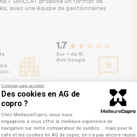
BINET GRILLAT propose un format de
tés, avec une équipe de gestionnaires
1.7
de
Sur + de 15
Avis Google
été
tion
Continuer sans accepter
Des cookies en AG de
copro ?
Plateforme de Gestion du Consentem
Chez MeilleureCopro, nous nous
re des copropriétés
engageons à vous offrir la meilleure expérience de
navigation sur notre comparateur de syndics … mais pour le
café et les cookies en AG de copro, on n’a pas encore réussi
Axeptio consent