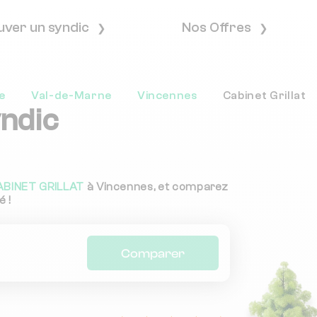
uver un syndic
Nos Offres
e
Val-de-Marne
Vincennes
Cabinet Grillat
yndic
ABINET GRILLAT
à Vincennes, et comparez
é !
Comparer