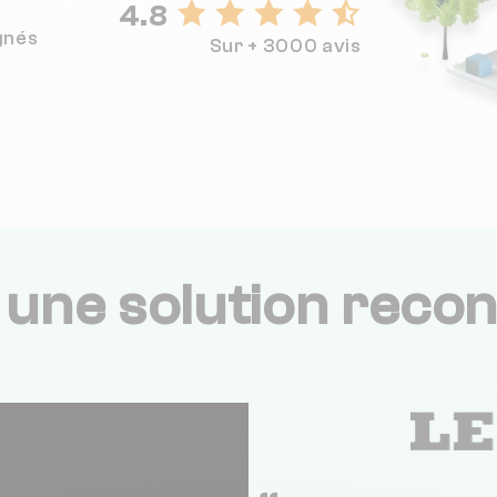
4.8
gnés
Sur + 3000 avis
,
une solution recon