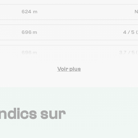
624 m
696 m
4 / 5
(
696 m
3.7 / 5
Voir plus
836 m
4.4 / 5
868 m
ndics sur
1 km
3.7 / 5
1 km
3 / 5
(