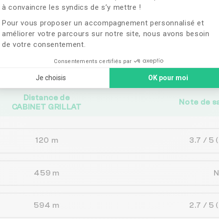
à convaincre les syndics de s’y mettre !
ches de
CABINET G
Pour vous proposer un accompagnement personnalisé et
améliorer votre parcours sur notre site, nous avons besoin
de votre consentement.
vent correspondre aux besoins de votre 
Consentements certifiés par
Je choisis
OK pour moi
Distance de
Note de s
CABINET GRILLAT
120 m
3.7 / 5
459 m
594 m
2.7 / 5