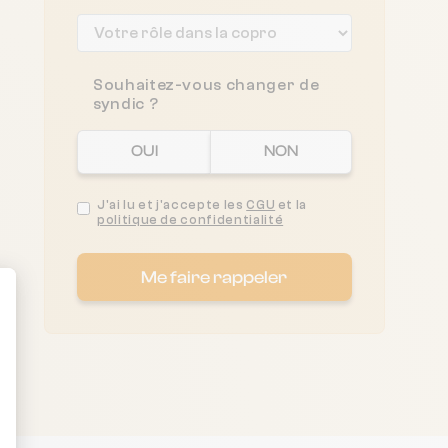
Souhaitez-vous changer de
syndic ?
OUI
NON
J'ai lu et j'accepte les
CGU
et la
politique de confidentialité
Me faire rappeler
ent : Personnalisez vos Options