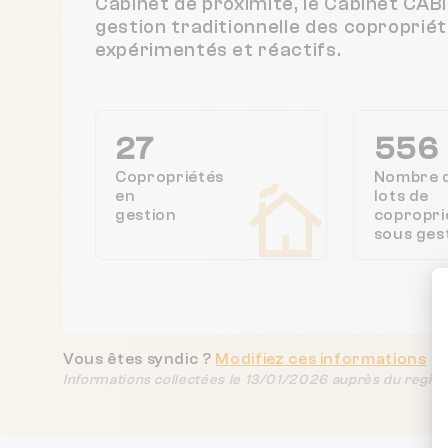
Cabinet de proximité, le Cabinet CA
gestion traditionnelle des coproprié
expérimentés et réactifs.
27
556
Copropriétés
Nombre 
en
lots de
gestion
copropri
sous ges
Vous êtes syndic ?
Modifiez ces informations
Informations collectées le 13/01/2026 auprès du regist