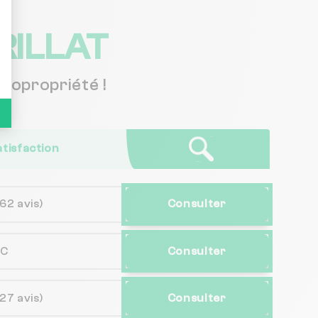
RILLAT
copropriété !
atisfaction
(62 avis)
Consulter
NC
Consulter
(27 avis)
Consulter