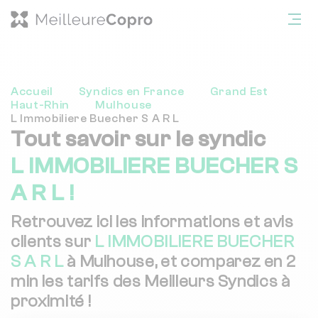
Accueil
Syndics en France
Grand Est
Haut-Rhin
Mulhouse
L Immobiliere Buecher S A R L
Tout savoir sur le syndic
L IMMOBILIERE BUECHER S
A R L !
Retrouvez ici les informations et avis
clients sur
L IMMOBILIERE BUECHER
S A R L
à Mulhouse, et comparez en 2
min les tarifs des Meilleurs Syndics à
proximité !