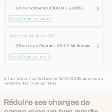
9 r du hohneck 68100 MULHOUSE
3.1 / 5
❯
2 M M
6 km
(92 avis)
Chauffage individuel
3.6 / 5
WELTER*JUD/SEVERINE MARIE/
6 km
(82 avis)
Nombre de lots : 119
3.2 / 5
CLM IMMO
8 km
(74 avis)
9 Rue Louis Pasteur 68100 Mulhouse
❯
3 / 5
NEWGEST
15 km
(12 avis)
Chauffage collectif
CHRISEL IMMO
17 km
NC
Nombre de lots : 63
Informations collectées le 13/01/2026 auprès du
registre des copropriétés
8 bd du president roosevelt 68200
❯
MULHOUSE
Chauffage collectif
Réduire ses charges de
copro
avec un bon syndic