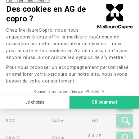
Continuer sans accepter
Des cookies en AG de
Les syndics proches de
L
copro ?
Plateforme de Gestion du Consente
IMMOBILIERE BUECHER S A
Chez MeilleureCopro, nous nous
engageons à vous offrir la meilleure expérience de
R L
navigation sur notre comparateur de syndics … mais
pour le café et les cookies en AG de copro, on n’a pas
Axeptio consent
encore réussi à convaincre les syndics de s’y mettre !
Syndic
Distance
Note
Pour vous proposer un accompagnement personnalisé
et améliorer votre parcours sur notre site, nous avons
besoin de votre consentement.
2.6 / 5
FONCIA ALSACE HAUT-RHIN
173 m
(477 avis)
Consentements certifiés par
2.8 / 5
Je choisis
OK pour moi
SYNCHRO
186 m
(125 avis)
SDC
248 m
NC
3.4 / 5
CILOGE
396 m