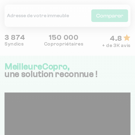
Comparer
3 874
150 000
4.8
Syndics
Copropriétaires
+ de 3K avis
MeilleureCopro,
une solution reconnue !