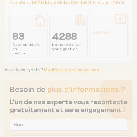
Fonde L IMMOBILIERE BUECHER S A R L en 1973
83
4288
Copropriétés
Nombre de lots
en
sous gestion
gestion
Vous êtes syndic ?
Modifiez ces informations
Besoin de
plus d'informations ?
L'un de nos experts vous recontacte
gratuitement et sans engagement !