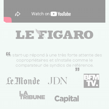
“
La start-up répond à une très forte attente des
copropriétaires et s'installe comme le
comparateur de syndics de référence.
”