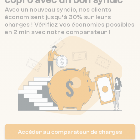
Nombre de lots : 196
Avec un nouveau syndic, nos clients
économisent jusqu’à 30% sur leurs
8 av francois mitterrand 68200
❯
charges ! Vérifiez vos économies possibles
Mulhouse
en 2 min avec notre comparateur !
Chauffage individuel
Nombre de lots : 194
1 r hofer 68790 Morschwiller-le-Bas
❯
Chauffage collectif
Nombre de lots : 119
13 r theo bachmann 68300 Saint-Louis
❯
Accéder au comparateur de charges
Chauffage individuel