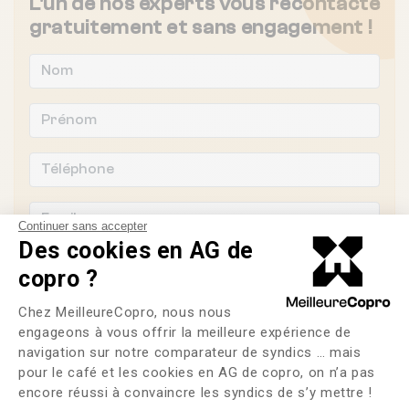
L'un de nos experts vous recontacte
gratuitement et sans engagement !
Continuer sans accepter
Des cookies en AG de
copro ?
Plateforme de Gestion du Consente
Chez MeilleureCopro, nous nous
Souhaitez-vous changer de syndic ?
engageons à vous offrir la meilleure expérience de
navigation sur notre comparateur de syndics … mais
OUI
NON
pour le café et les cookies en AG de copro, on n’a pas
Axeptio consent
encore réussi à convaincre les syndics de s’y mettre !
J'ai lu et j'accepte les
CGU
et la
politique de