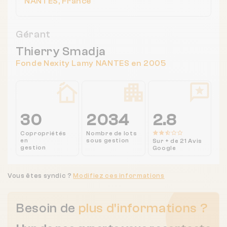
NANTES, France
Gérant
Thierry Smadja
Fonde Nexity Lamy NANTES en 2005
30
2034
2.8
Copropriétés
Nombre de lots
en
sous gestion
Sur + de 21 Avis
gestion
Google
Vous êtes syndic ?
Modifiez ces informations
Besoin de
plus d'informations ?