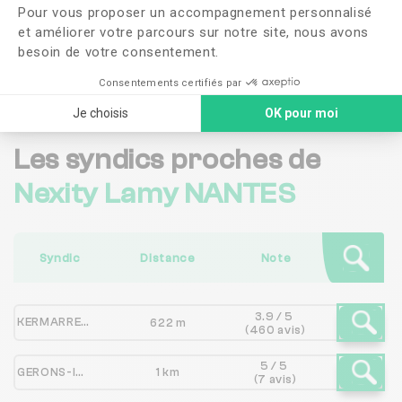
Pour vous proposer un accompagnement personnalisé
confidentialité
et améliorer votre parcours sur notre site, nous avons
besoin de votre consentement.
Me faire rappeler
Consentements certifiés par
Je choisis
OK pour moi
Les syndics proches de
Nexity Lamy NANTES
Syndic
Distance
Note
3.9 / 5
KERMARREC SYNDIC
622 m
(460 avis)
5 / 5
GERONS-IMMO
1 km
(7 avis)