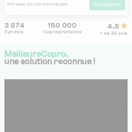
Comparer
3 874
150 000
4.8
Syndics
Copropriétaires
+ de 3K avis
MeilleureCopro,
une solution reconnue !