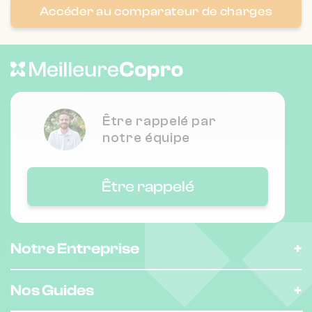
Accéder au comparateur de charges
Nombre de lots : 4
❯
13 Rue Buffon 44000 Nantes
Être rappelé par
Nombre de lots : 12
notre équipe
18 Rue Simone de Beauvoir 44400 Rezé
❯
Être rappelé
Chauffage individuel
Nombre de lots : 12
Notre Entreprise
16 Rue Simone de Beauvoir 44400 Rezé
❯
Nos Guides
Chauffage individuel