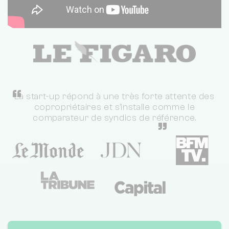
“
La start-up répond à une très forte attente des
copropriétaires et s'installe comme le
comparateur de syndics de référence.
”