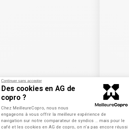
Continuer sans accepter
Des cookies en AG de
Syndic
sélectionn
copro ?
Plateforme de Gestion du Consentem
Chez MeilleureCopro, nous nous
iez ces informations
engageons à vous offrir la meilleure expérience de
navigation sur notre comparateur de syndics … mais pour le
café et les cookies en AG de copro, on n’a pas encore réussi
Axeptio consent