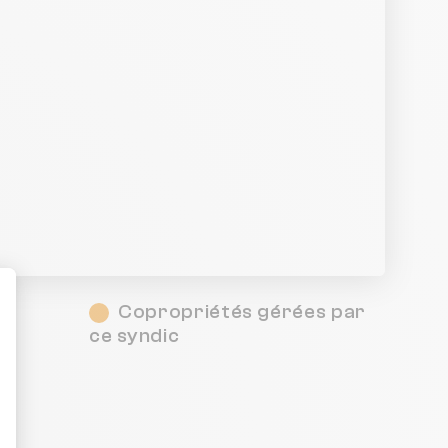
Copropriétés gérées par
é
ce syndic
ent : Personnalisez vos Options