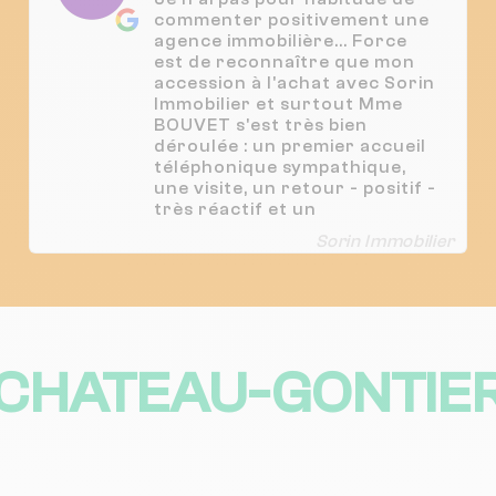
commenter positivement une
agence immobilière... Force
est de reconnaître que mon
accession à l'achat avec Sorin
Immobilier et surtout Mme
BOUVET s'est très bien
déroulée : un premier accueil
téléphonique sympathique,
une visite, un retour - positif -
très réactif et un
accommodement par rapport
Sorin Immobilier
à mon emploi du temps. Merci
à Mme BOUVET pour son
accueille agréable et son
professionnalisme. Nous
avons apprécié votre
réactivité, bonne humeur et
CHATEAU-GONTIER
dynamisme. Nous n'hésiterons
pas à vous recommander à
notre entourage.