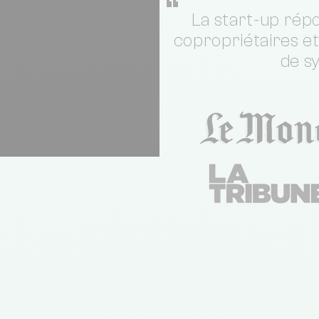
“
La start-up répo
copropriétaires e
de s