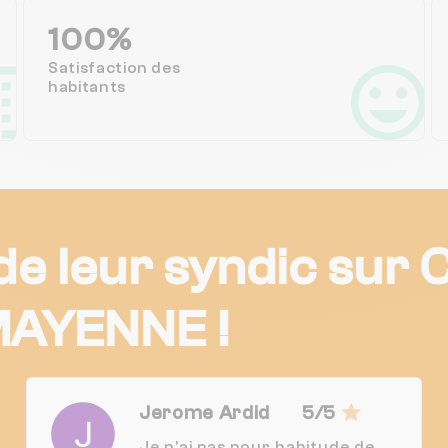
100%
Satisfaction des
habitants
 de leur syndic su
AYENNE !
Jerome Ardid
5/5
Je n'ai pas pour habitude de