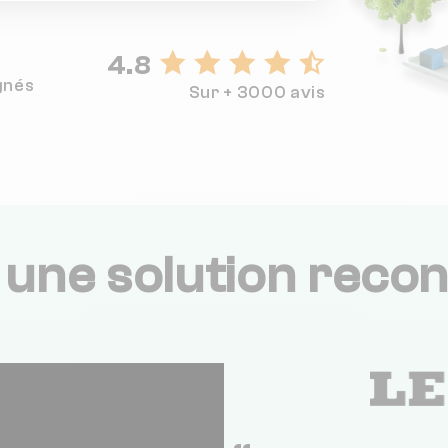
4.8
gnés
Sur + 3000 avis
,
une solution recon