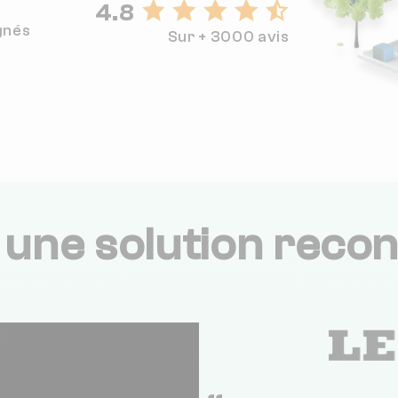
4.8
gnés
Sur + 3000 avis
,
une solution recon