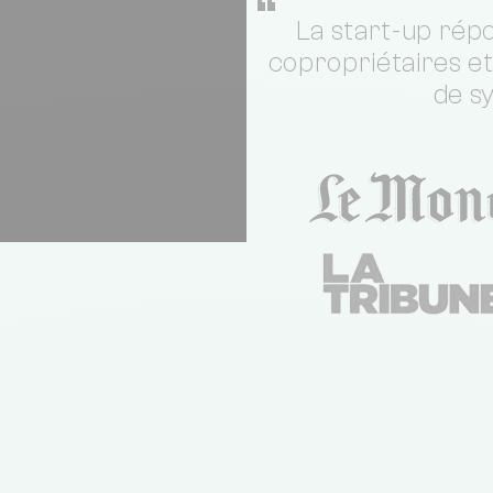
“
La start-up répo
copropriétaires e
de s