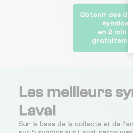
Obtenir des de
syndics
en 2 min 
gratuiteme
Les meilleurs sy
Laval
Sur la base de la collecte et de l’
sur 5 syndics sur Laval, retrouvez