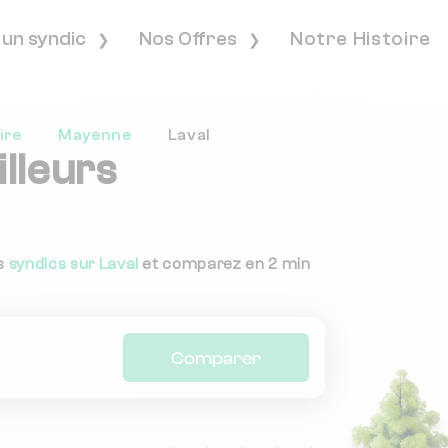
 un syndic
Nos Offres
Notre Histoire
ire
Mayenne
Laval
lleurs
es
syndics sur Laval
et comparez en 2 min
Comparer