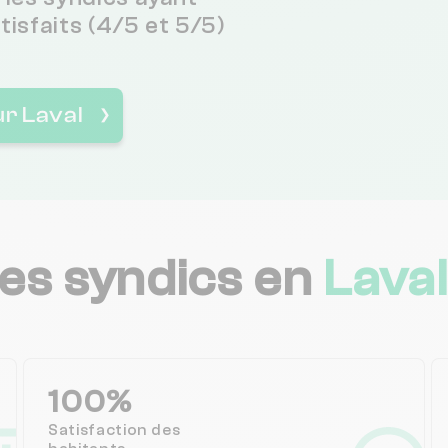
atisfaits (4/5 et 5/5)
ur Laval
❯
les syndics en
Laval
100%
Satisfaction des