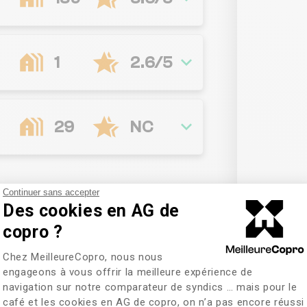
1
2.6/5
29
NC
Continuer sans accepter
Des cookies en AG de
Syndic
sélectionn
copro ?
Plateforme de Gestion du Consentem
Chez MeilleureCopro, nous nous
iez ces informations
engageons à vous offrir la meilleure expérience de
navigation sur notre comparateur de syndics … mais pour le
café et les cookies en AG de copro, on n’a pas encore réussi
Axeptio consent