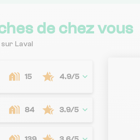
ches de chez vous
 sur Laval
15
4.9/5
84
3.9/5
139
3.6/5