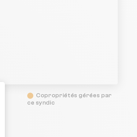
Copropriétés gérées par
é
ce syndic
ent : Personnalisez vos Options