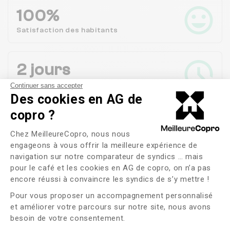
100%
Satisfaction des
habitants
2 jours
Durée moyenne de Gestion d'une Réclamation
Continuer sans accepter
Des cookies en AG de
copro ?
Voir plus
Plateforme de Gestion du Consente
Chez MeilleureCopro, nous nous
engageons à vous offrir la meilleure expérience de
Ils vous parlent de leur
navigation sur notre comparateur de syndics … mais
pour le café et les cookies en AG de copro, on n’a pas
Axeptio consent
syndic sur MARLY-LE-ROI !
encore réussi à convaincre les syndics de s’y mettre !
Pour vous proposer un accompagnement personnalisé
et améliorer votre parcours sur notre site, nous avons
Coralie Dubus
5/5
besoin de votre consentement.