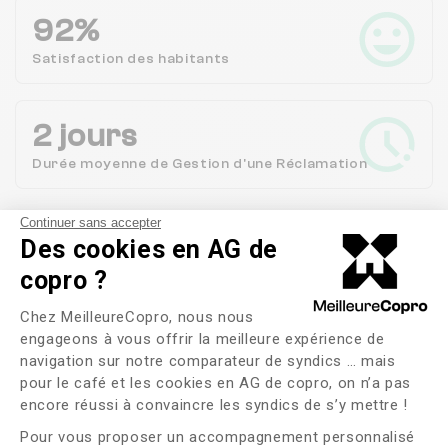
92%
Satisfaction des
habitants
2 jours
Durée moyenne de Gestion d'une Réclamation
Continuer sans accepter
Voir plus
Des cookies en AG de
copro ?
Ils vous parlent de leur
Plateforme de Gestion du Consente
Chez MeilleureCopro, nous nous
syndic sur NANTERRE !
engageons à vous offrir la meilleure expérience de
navigation sur notre comparateur de syndics … mais
pour le café et les cookies en AG de copro, on n’a pas
Axeptio consent
encore réussi à convaincre les syndics de s’y mettre !
Princess Desert
5/5
Pour vous proposer un accompagnement personnalisé