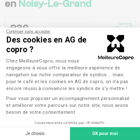
en
Noisy-Le-Grand
836
Continuer sans accepter
Copropriétés en
gestion
Des cookies en AG de
copro ?
Plateforme de Gestion du Consente
100%
Chez MeilleureCopro, nous nous
engageons à vous offrir la meilleure expérience de
Satisfaction des
habitants
navigation sur notre comparateur de syndics … mais
pour le café et les cookies en AG de copro, on n’a pas
Axeptio consent
encore réussi à convaincre les syndics de s’y mettre !
2 jours
Pour vous proposer un accompagnement personnalisé
Durée moyenne de Gestion d'une Réclamation
et améliorer votre parcours sur notre site, nous avons
besoin de votre consentement.
Voir plus
Consentements certifiés par
Je choisis
OK pour moi