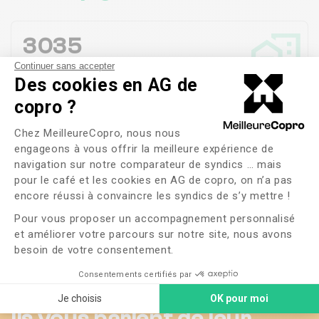
Paris Roussillon Immobilier
3035
Copropriétés en
gestion
Continuer sans accepter
Des cookies en AG de
copro ?
100%
Plateforme de Gestion du Consente
Chez MeilleureCopro, nous nous
Satisfaction des
habitants
engageons à vous offrir la meilleure expérience de
navigation sur notre comparateur de syndics … mais
pour le café et les cookies en AG de copro, on n’a pas
Axeptio consent
2 jours
encore réussi à convaincre les syndics de s’y mettre !
Durée moyenne de Gestion d'une Réclamation
Pour vous proposer un accompagnement personnalisé
et améliorer votre parcours sur notre site, nous avons
besoin de votre consentement.
Voir plus
Consentements certifiés par
Je choisis
OK pour moi
Ils vous parlent de leur