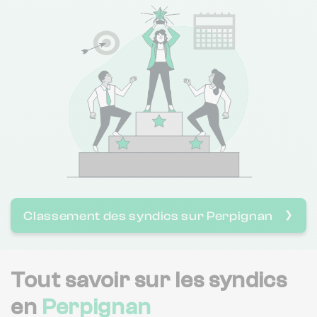
Cabinet Casellas
Sai Immobilier
Sodesco
Immobiliere Du Moulin
Immobiliere Europeenne De
Classement des syndics sur Perpignan
❯
Gestion
Tout savoir sur les syndics
G F Roussillon Investissement
en
Perpignan