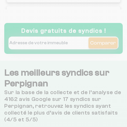
Legal'immo
Devis gratuits de syndics !
Carrere Immobilier
Comparer
Aris Immobilier
Les meilleurs syndics sur
Cabinet De La Cite
Perpignan
Sur la base de la collecte et de l’analyse de
Foncia Roussillon
4162 avis Google sur 17 syndics sur
Perpignan, retrouvez les syndics ayant
collecté le plus d’avis de clients satisfaits
Citya Guisset Valanchon
(4/5 et 5/5)