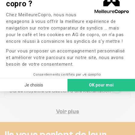
copro ?
Plateforme de Gestion du Consente
Chez MeilleureCopro, nous nous
87
engageons à vous offrir la meilleure expérience de
Copropriétés en
gestion
navigation sur notre comparateur de syndics … mais
pour le café et les cookies en AG de copro, on n’a pas
Axeptio consent
encore réussi à convaincre les syndics de s’y mettre !
100%
Pour vous proposer un accompagnement personnalisé
et améliorer votre parcours sur notre site, nous avons
Satisfaction des
habitants
besoin de votre consentement.
Consentements certifiés par
2 jours
Je choisis
OK pour moi
Durée moyenne de Gestion d'une Réclamation
Voir plus
Ils vous parlent de leur