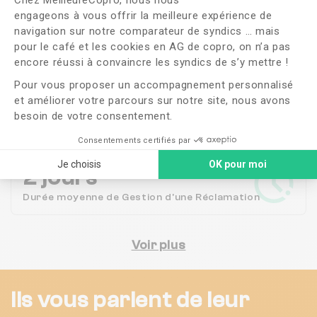
engageons à vous offrir la meilleure expérience de
166
navigation sur notre comparateur de syndics … mais
pour le café et les cookies en AG de copro, on n’a pas
Copropriétés en
gestion
Axeptio consent
encore réussi à convaincre les syndics de s’y mettre !
Pour vous proposer un accompagnement personnalisé
100%
et améliorer votre parcours sur notre site, nous avons
besoin de votre consentement.
Satisfaction des
habitants
Consentements certifiés par
Je choisis
OK pour moi
2 jours
Durée moyenne de Gestion d'une Réclamation
Voir plus
Ils vous parlent de leur