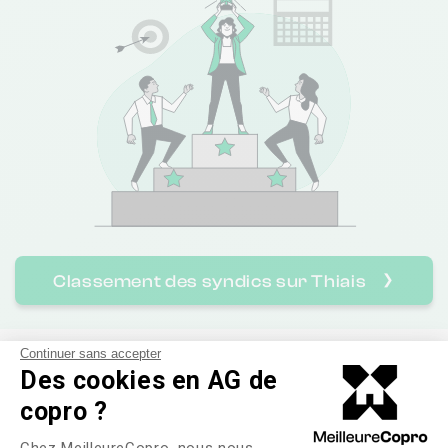
Classement des syndics sur Thiais
❯
Continuer sans accepter
Tout savoir sur les syndics
Des cookies en AG de
en
Thiais
copro ?
Plateforme de Gestion du Consente
Chez MeilleureCopro, nous nous