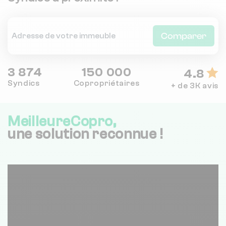
Comparer
3 874
150 000
4.8
Syndics
Copropriétaires
+ de 3K avis
MeilleureCopro,
une solution reconnue !