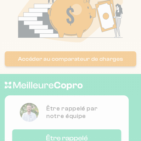
Chauffage individuel
Nombre de lots : 13
❯
2 r madon 13005 Marseille
Accéder au comparateur de charges
Nombre de lots : 13
12 bd ricoux 13014 Marseille
❯
Chauffage individuel
Être rappelé par
Nombre de lots : 21
notre équipe
❯
196 r paradis 13006 Marseille
Être rappelé