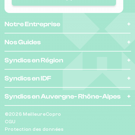
Nombre de lots : 6
❯
Notre Entreprise
34 r crillon 13005 Marseille
Nos Guides
Nombre de lots : 12
Syndics en Région
17 r granoux 13004 Marseille
❯
Chauffage individuel
Syndics en IDF
Syndics en Auvergne-
Rhône-Alpes
Nombre de lots : 101
12 bd jeanne d'arc 13005 Marseille
❯
©2026 MeilleureCopro
Chauffage individuel
CGU
Protection des données