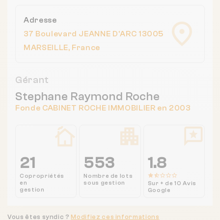
Adresse
37 Boulevard JEANNE D'ARC 13005
MARSEILLE, France
Gérant
Stephane Raymond Roche
Fonde CABINET ROCHE IMMOBILIER en 2003
21
553
1.8
Copropriétés
Nombre de lots
en
sous gestion
Sur + de 10 Avis
gestion
Google
Vous êtes syndic ?
Modifiez ces informations