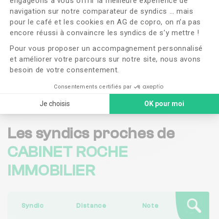
engageons à vous offrir la meilleure expérience de
navigation sur notre comparateur de syndics … mais
OUI
NON
pour le café et les cookies en AG de copro, on n’a pas
Axeptio consent
encore réussi à convaincre les syndics de s’y mettre !
J'ai lu et j'accepte les
CGU
et la
politique de
Pour vous proposer un accompagnement personnalisé
confidentialité
et améliorer votre parcours sur notre site, nous avons
besoin de votre consentement.
Me faire rappeler
Consentements certifiés par
Je choisis
OK pour moi
Les syndics proches de
CABINET ROCHE
IMMOBILIER
Syndic
Distance
Note