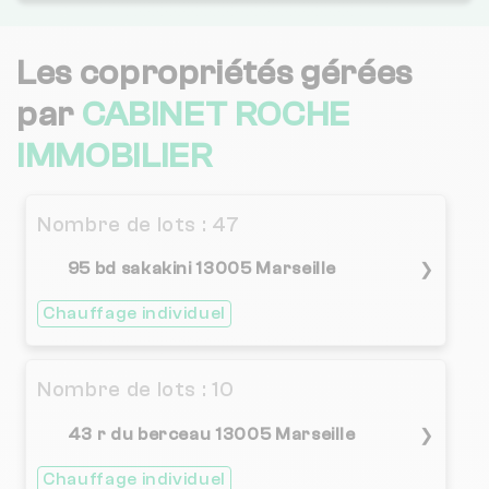
3.3 / 5
CABINET GEORGES COUDRE
1 km
(27 avis)
Les copropriétés gérées
AJ COPRO
1 km
NC
par
CABINET ROCHE
IMMOBILIER
2 / 5
GAVAUDAN IMMOBILIER
1 km
(53 avis)
3.2 / 5
CABINET BERTHOZ
1 km
Nombre de lots : 47
(186 avis)
95 bd sakakini 13005 Marseille
2.1 / 5
❯
ERILIA
1 km
(25 avis)
Chauffage individuel
1.9 / 5
LOGIS MEDITERRANEE
1 km
(43 avis)
Nombre de lots : 10
2.5 / 5
GESPAC IMMOBILIER
1 km
(198 avis)
43 r du berceau 13005 Marseille
❯
2.6 / 5
FONCIA MARSEILLE
1 km
(602 avis)
Chauffage individuel