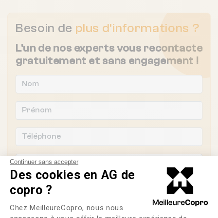
Besoin de
plus d'informations ?
L'un de nos experts vous recontacte
gratuitement et sans engagement !
Continuer sans accepter
Des cookies en AG de
copro ?
Plateforme de Gestion du Consente
Chez MeilleureCopro, nous nous
Souhaitez-vous changer de syndic ?