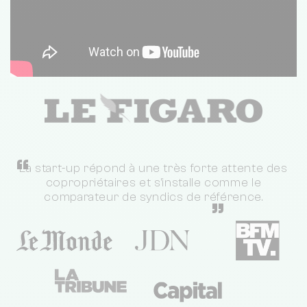
“
La start-up répond à une très forte attente des
copropriétaires et s'installe comme le
comparateur de syndics de référence.
”