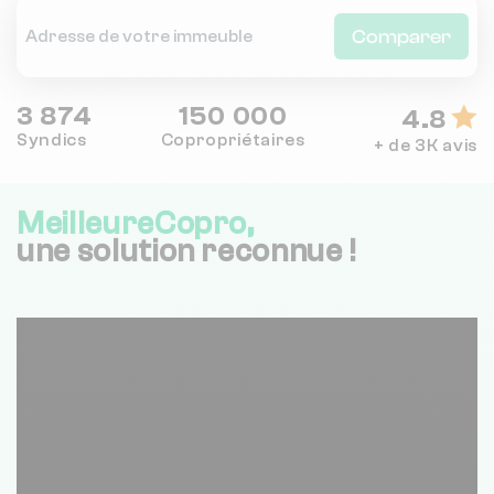
Comparer
3 874
150 000
4.8
Syndics
Copropriétaires
+ de 3K avis
MeilleureCopro,
une solution reconnue !