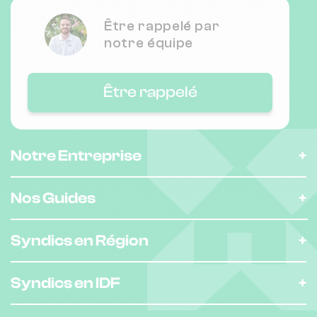
161 bd chave 13005 Marseille
Être rappelé par
notre équipe
Nombre de lots : 11
Être rappelé
6 r vincent leblanc 13002 MARSEILLE
❯
Chauffage individuel
Notre Entreprise
Nombre de lots : 11
Nos Guides
4 r vincent leblanc 13002 MARSEILLE
❯
Chauffage individuel
Syndics en Région
Nombre de lots : 15
Syndics en IDF
69 r ferrari 13005 Marseille
❯