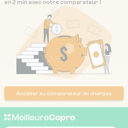
en 2 min avec notre comparateur !
78 Rue saint pierre 13005 Marseille
❯
3.4 / 5
IMMO DE FRANCE PROVENCE
1 km
(300 avis)
Chauffage individuel
Nombre de lots : 6
❯
15 bd verd 13013 Marseille
Nombre de lots : 12
20 r capitaine galinat 13005 MARSEILLE
❯
Accéder au comparateur de charges
Chauffage individuel
Nombre de lots : 16
❯