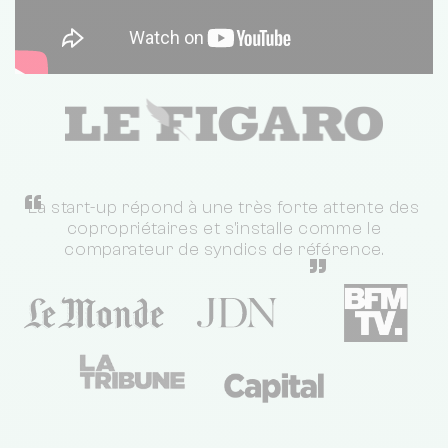
“
La start-up répond à une très forte attente des
copropriétaires et s'installe comme le
comparateur de syndics de référence.
”