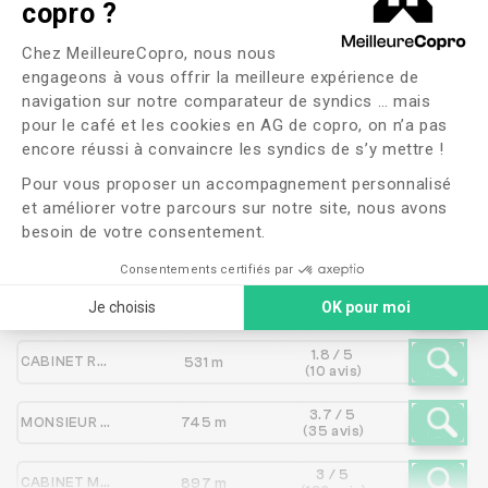
copro ?
Les syndics proches de
Plateforme de Gestion du Consente
Chez MeilleureCopro, nous nous
MARSEILLE SYNDIC BVE
engageons à vous offrir la meilleure expérience de
navigation sur notre comparateur de syndics … mais
pour le café et les cookies en AG de copro, on n’a pas
Axeptio consent
encore réussi à convaincre les syndics de s’y mettre !
Syndic
Distance
Note
Pour vous proposer un accompagnement personnalisé
et améliorer votre parcours sur notre site, nous avons
besoin de votre consentement.
ALVIA IMMOBILIER
378 m
NC
Consentements certifiés par
2.7 / 5
QUITTARD IMMOBILIER
471 m
Je choisis
OK pour moi
(17 avis)
1.8 / 5
CABINET ROCHE IMMOBILIER
531 m
(10 avis)
3.7 / 5
MONSIEUR SYNDIC
745 m
(35 avis)
3 / 5
CABINET M. TRAVERSO
897 m