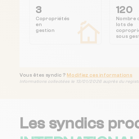
3
120
Copropriétés
Nombre 
en
lots de
gestion
copropri
sous ges
Vous êtes syndic ?
Modifiez ces informations
Informations collectées le 13/01/2026 auprès du regist
Les syndics pro