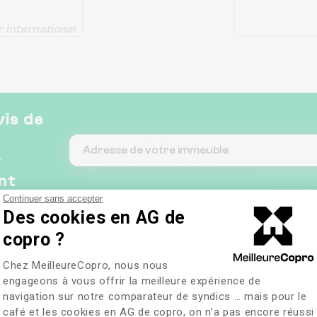
r International
vis de
&
nt
Continuer sans accepter
Des cookies en AG de
copro ?
Plateforme de Gestion du Consentem
Chez MeilleureCopro, nous nous
engageons à vous offrir la meilleure expérience de
navigation sur notre comparateur de syndics … mais pour le
café et les cookies en AG de copro, on n’a pas encore réussi
Axeptio consent