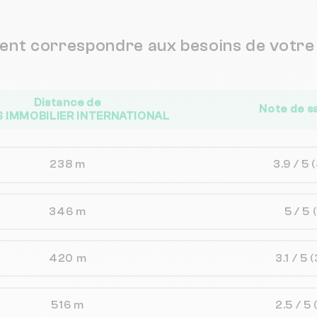
vent correspondre aux besoins de votre 
Distance de
Note de s
S IMMOBILIER INTERNATIONAL
238 m
3.9 / 5
346 m
5 / 5
420 m
3.1 / 5
(
516 m
2.5 / 5