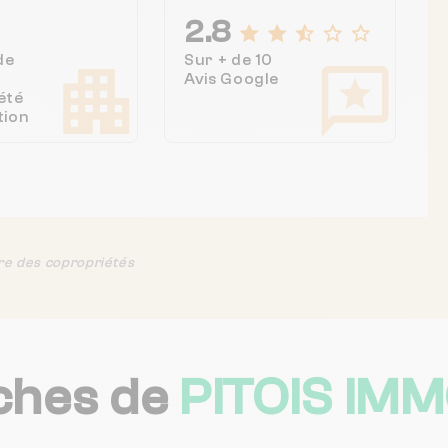
2.8
de
Sur + de 10
Avis Google
été
tion
re des copropriétés
ches de
PITOIS IMM