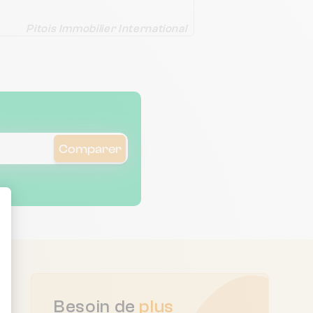
Pitois Immobilier International
Comparer
ent : Personnalisez vos Options
Besoin de
plus