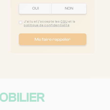
OUI
NON
J'ai lu et j'accepte les
CGU
et la
politique de confidentialité
Me faire rappeler
OBILIER