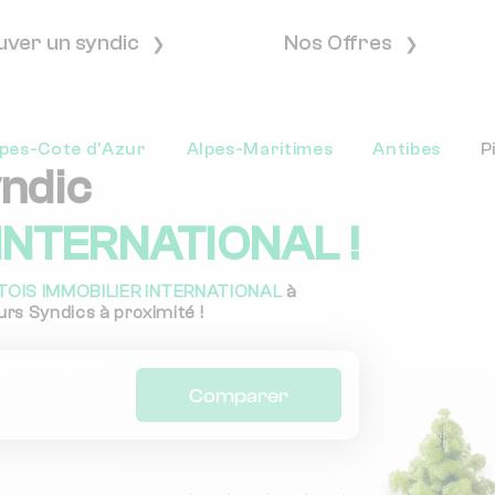
uver un syndic
Nos Offres
pes-Cote d'Azur
Alpes-Maritimes
Antibes
P
yndic
 INTERNATIONAL !
ITOIS IMMOBILIER INTERNATIONAL
à
urs Syndics à proximité !
Comparer