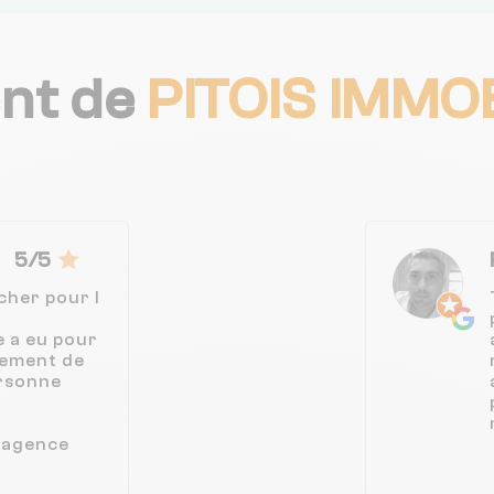
ent de
PITOIS IMMO
5/5
cher pour l
e a eu pour
tement de
ersonne
 agence