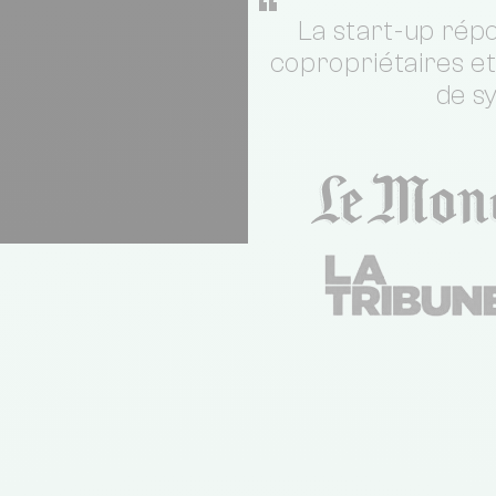
“
La start-up répo
copropriétaires e
de s