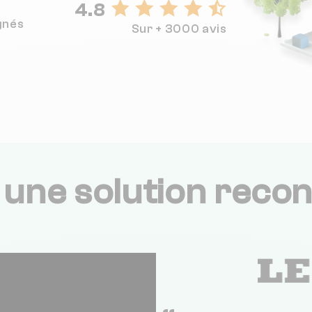
4.8
gnés
Sur + 3000 avis
,
une solution recon