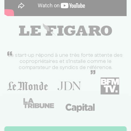
“
La start-up répond à une très forte attente des
copropriétaires et s'installe comme le
comparateur de syndics de référence.
”