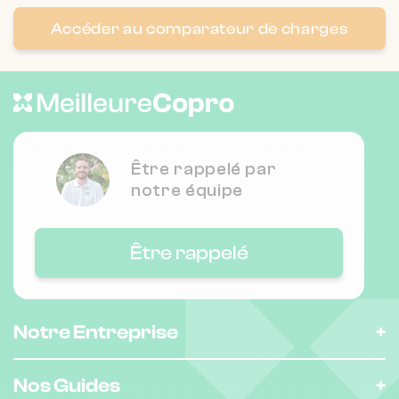
❯
263 che du gaz 6220 Vallauris
Accéder au comparateur de charges
Nombre de lots : 5
❯
19 r durand de sartoux 6370 Mouans-
Sartoux
Être rappelé par
notre équipe
Nombre de lots : 70
Être rappelé
103 che lintier 6220 Vallauris
❯
Chauffage collectif
Notre Entreprise
Nombre de lots : 12
Nos Guides
❯
3 bd des 2 vallons 6220 Vallauris