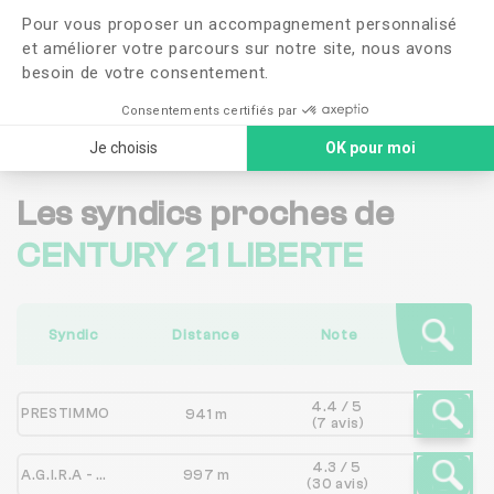
J'ai lu et j'accepte les
CGU
et la
politique de
Pour vous proposer un accompagnement personnalisé
confidentialité
et améliorer votre parcours sur notre site, nous avons
besoin de votre consentement.
Me faire rappeler
Consentements certifiés par
Je choisis
OK pour moi
Les syndics proches de
CENTURY 21 LIBERTE
Syndic
Distance
Note
4.4 / 5
PRESTIMMO
941 m
(7 avis)
4.3 / 5
A.G.I.R.A - ADMINISTRATION ET GESTION IMMOBILIERE ROBALDO ANTIBOISE
997 m
(30 avis)