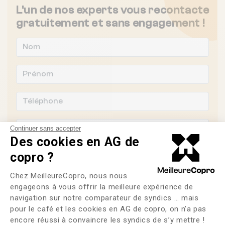
L'un de nos experts vous recontacte
gratuitement et sans engagement !
Continuer sans accepter
Des cookies en AG de
copro ?
Plateforme de Gestion du Consente
Chez MeilleureCopro, nous nous
Souhaitez-vous changer de syndic ?
engageons à vous offrir la meilleure expérience de
navigation sur notre comparateur de syndics … mais
OUI
NON
pour le café et les cookies en AG de copro, on n’a pas
Axeptio consent
encore réussi à convaincre les syndics de s’y mettre !