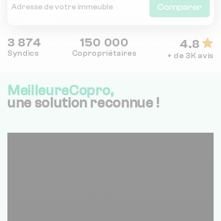
Comparer
3 874
150 000
4.8
Syndics
Copropriétaires
+ de 3K avis
MeilleureCopro,
une solution reconnue !