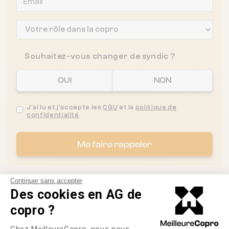
Souhaitez-vous changer de syndic ?
OUI
NON
J'ai lu et j'accepte les
CGU
et la
politique de
confidentialité
Me faire rappeler
Continuer sans accepter
Des cookies en AG de
Les syndics proches de
SO
copro ?
NICE
Plateforme de Gestion du Consente
Chez MeilleureCopro, nous nous