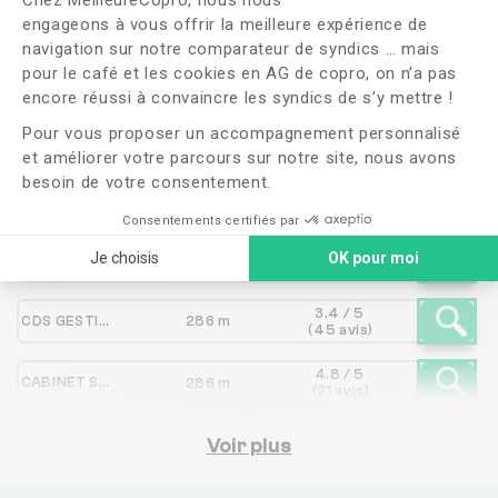
engageons à vous offrir la meilleure expérience de
navigation sur notre comparateur de syndics … mais
Syndic
Distance
Note
pour le café et les cookies en AG de copro, on n’a pas
Axeptio consent
encore réussi à convaincre les syndics de s’y mettre !
4.6 / 5
Pour vous proposer un accompagnement personnalisé
L'IMMOBILIERE DES 2 CIMES
58 m
(11 avis)
et améliorer votre parcours sur notre site, nous avons
besoin de votre consentement.
5 / 5
TREPIER VENTURINI IMMOBILIER NICE
58 m
(53 avis)
Consentements certifiés par
3.7 / 5
Je choisis
OK pour moi
AGENCE DE GESTION IMMOBILIERE ET TRANSAC
90 m
(40 avis)
3.4 / 5
CDS GESTION
286 m
(45 avis)
4.8 / 5
CABINET ST & ASSOCIEES
286 m
(21 avis)
4.3 / 5
CABINET VENTURA
Voir plus
286 m
(97 avis)
3.8 / 5