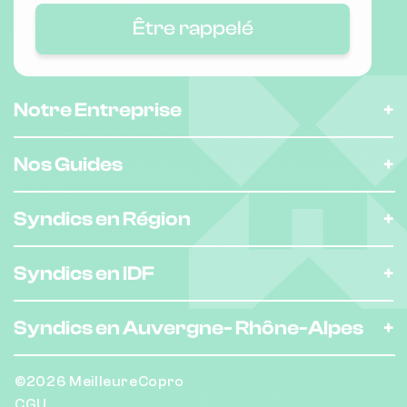
Être rappelé
Nombre de lots : 172
24 Rue des Combattants en Afrique du
❯
Nord 6000 Nice
Notre Entreprise
Chauffage collectif
Nos Guides
Nombre de lots : 146
Syndics en Région
❯
19 Rue Miollis 6000 Nice
Syndics en IDF
Nombre de lots : 60
Syndics en Auvergne-
Rhône-Alpes
3 Avenue des Platanes 6100 Nice
❯
©2026 MeilleureCopro
Chauffage individuel
CGU