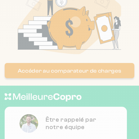
Nombre de lots : 42
❯
8 av corniche fleurie 6200 Nice
Nombre de lots : 36
181 Avenue des Ferrayonnes 6270
❯
Accéder au comparateur de charges
Villeneuve-Loubet
Chauffage individuel
Nombre de lots : 62
33 Boulevard de Cimiez 6000 Nice
Être rappelé par
❯
notre équipe
Chauffage collectif