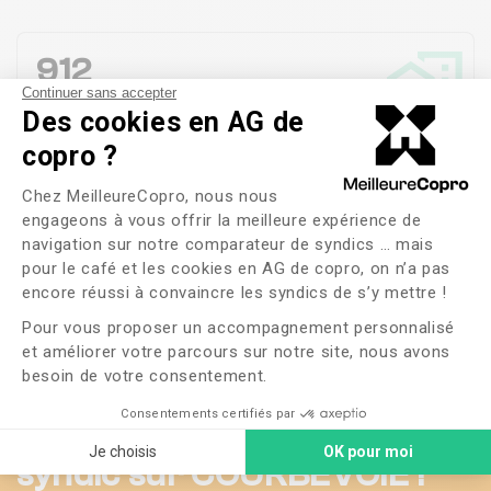
912
Continuer sans accepter
Copropriétés en
gestion
Des cookies en AG de
copro ?
100%
Plateforme de Gestion du Consente
Chez MeilleureCopro, nous nous
Satisfaction des
habitants
engageons à vous offrir la meilleure expérience de
navigation sur notre comparateur de syndics … mais
pour le café et les cookies en AG de copro, on n’a pas
Axeptio consent
2 jours
encore réussi à convaincre les syndics de s’y mettre !
Pour vous proposer un accompagnement personnalisé
Durée moyenne de Gestion d'une Réclamation
et améliorer votre parcours sur notre site, nous avons
besoin de votre consentement.
Consentements certifiés par
Ils vous parlent de leur
Je choisis
OK pour moi
syndic sur COURBEVOIE !