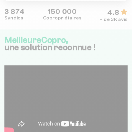
3 874
150 000
4.8
Syndics
Copropriétaires
+ de 3K avis
MeilleureCopro,
une solution reconnue !