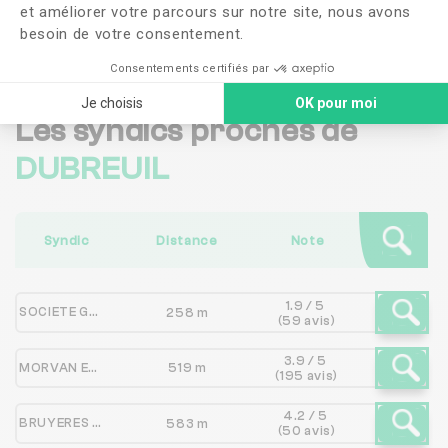
et améliorer votre parcours sur notre site, nous avons
Me faire rappeler
besoin de votre consentement.
Consentements certifiés par
Je choisis
OK pour moi
Les syndics proches de
DUBREUIL
Syndic
Distance
Note
1.9 / 5
SOCIETE GESTION IMMOBILIERE DE BECON
258 m
(59 avis)
3.9 / 5
MORVAN ET EDGAR QUINET
519 m
(195 avis)
4.2 / 5
BRUYERES GESTION IMMOBILIERE
583 m
(50 avis)