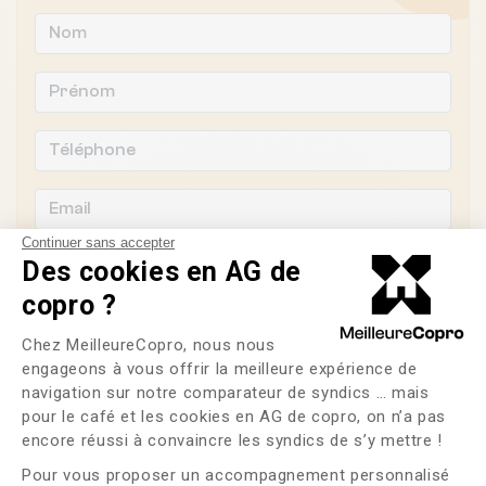
Continuer sans accepter
Des cookies en AG de
copro ?
Souhaitez-vous changer de syndic ?
Plateforme de Gestion du Consente
Chez MeilleureCopro, nous nous
engageons à vous offrir la meilleure expérience de
OUI
NON
navigation sur notre comparateur de syndics … mais
pour le café et les cookies en AG de copro, on n’a pas
Axeptio consent
J'ai lu et j'accepte les
CGU
et la
politique de
encore réussi à convaincre les syndics de s’y mettre !
confidentialité
Pour vous proposer un accompagnement personnalisé