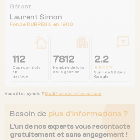
Gérant
Laurent Simon
Fonde DUBREUIL en 1900
112
7812
2.2
Copropriétés
Nombre de lots
en
sous gestion
Sur + de 99 Avis
gestion
Google
Vous êtes syndic ?
Modifiez ces informations
Besoin de
plus d'informations ?
L'un de nos experts vous recontacte
gratuitement et sans engagement !