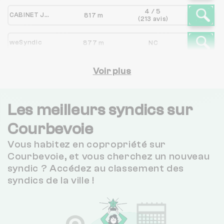
4 / 5
CABINET JOURDAN
817 m
(213 avis)
weSyndic
877 m
NC
3.3 / 5
CITYA HABITAT CONTACT GFI
Voir plus
1 km
(248 avis)
2.6 / 5
DREUX GESTION
1 km
(52 avis)
Les meilleurs syndics sur
Courbevoie
NOVA COPRO
1 km
NC
Vous habitez en copropriété sur
1.6 / 5
COGESCO
1 km
Courbevoie, et vous cherchez un nouveau
(32 avis)
syndic ? Accédez au classement des
3.9 / 5
syndics de la ville !
MICHEL LATY
1 km
(124 avis)
3.9 / 5
LATY*PHILIPPE MARIE/
1 km
(124 avis)