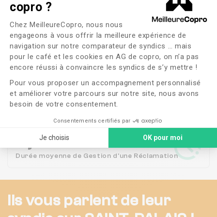
en
Saint-Palais
copro ?
Plateforme de Gestion du Consente
Chez MeilleureCopro, nous nous
engageons à vous offrir la meilleure expérience de
15
navigation sur notre comparateur de syndics … mais
Copropriétés en
gestion
pour le café et les cookies en AG de copro, on n’a pas
Axeptio consent
encore réussi à convaincre les syndics de s’y mettre !
Pour vous proposer un accompagnement personnalisé
100%
et améliorer votre parcours sur notre site, nous avons
besoin de votre consentement.
Satisfaction des
habitants
Consentements certifiés par
2 jours
Je choisis
OK pour moi
Durée moyenne de Gestion d'une Réclamation
Ils vous parlent de leur