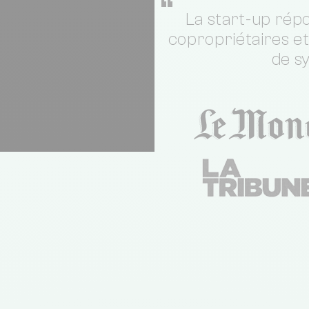
“
La start-up répo
copropriétaires e
de s