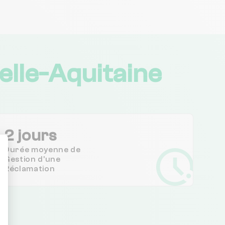
lle-Aquitaine
2 jours
Durée moyenne de
Gestion d'une
Réclamation
ent : Personnalisez vos Options