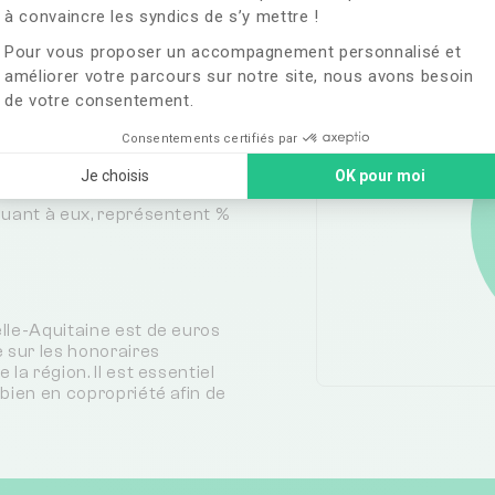
à convaincre les syndics de s’y mettre !
Type de syndic
e important de
Pour vous proposer un accompagnement personnalisé et
es que dans les zones
améliorer votre parcours sur notre site, nous avons besoin
les offre un choix vaste et
de votre consentement.
4%
Syndic bénévole
Consentements certifiés par
rées par des syndics
levé, démontrant la
Je choisis
OK pour moi
professionnels dans la
quant à eux, représentent %
lle-Aquitaine est de euros
 sur les honoraires
la région. Il est essentiel
bien en copropriété afin de