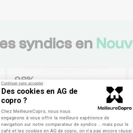
les syndics en
Nouve
98%
Continuer sans accepter
Satisfaction des
Des cookies en AG de
habitants
copro ?
Plateforme de Gestion du Consentem
Chez MeilleureCopro, nous nous
engageons à vous offrir la meilleure expérience de
navigation sur notre comparateur de syndics … mais pour le
t attractive comptant
café et les cookies en AG de copro, on n’a pas encore réussi
Axeptio consent
tte région offre un