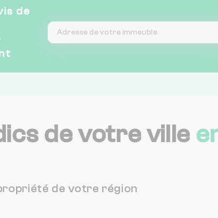
vis de
&
nt
ics de votre ville
e
propriété de votre région