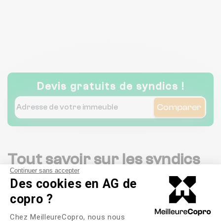
Devis gratuits de syndics !
Comparer
Tout savoir sur les syndics
Continuer sans accepter
en
Trouville-Sur-Mer
Des cookies en AG de
copro ?
Plateforme de Gestion du Consente
155
Chez MeilleureCopro, nous nous