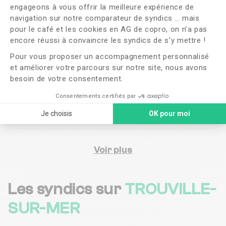
engageons à vous offrir la meilleure expérience de
Copropriétés en
gestion
navigation sur notre comparateur de syndics … mais
pour le café et les cookies en AG de copro, on n’a pas
Axeptio consent
encore réussi à convaincre les syndics de s’y mettre !
NC
Pour vous proposer un accompagnement personnalisé
Satisfaction des
habitants
et améliorer votre parcours sur notre site, nous avons
besoin de votre consentement.
2 jours
Consentements certifiés par
Je choisis
OK pour moi
Durée moyenne de Gestion d'une Réclamation
Voir plus
Les syndics sur
TROUVILLE-
SUR-MER