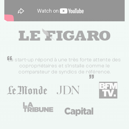
“
La start-up répond à une très forte attente des
copropriétaires et s'installe comme le
comparateur de syndics de référence.
”