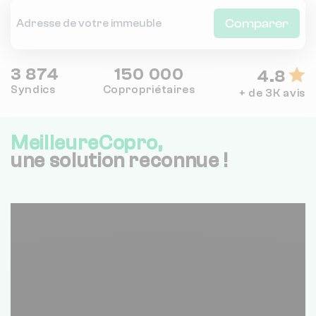
Comparer
3 874
150 000
4.8
Syndics
Copropriétaires
+ de 3K avis
MeilleureCopro,
une solution reconnue !