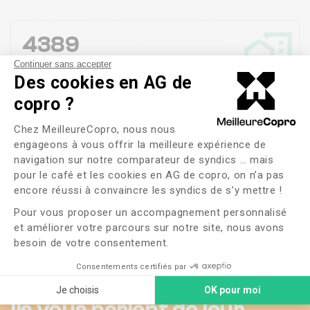
4389
Societe Investimo
Copropriétés en
gestion
Continuer sans accepter
Des cookies en AG de
Aquitaine Ocean
copro ?
98%
Plateforme de Gestion du Consente
Chez MeilleureCopro, nous nous
Satisfaction des
habitants
Agestys
engageons à vous offrir la meilleure expérience de
navigation sur notre comparateur de syndics … mais
pour le café et les cookies en AG de copro, on n’a pas
Axeptio consent
2 jours
Stoa Agence Immo
encore réussi à convaincre les syndics de s’y mettre !
Durée moyenne de Gestion d'une Réclamation
Pour vous proposer un accompagnement personnalisé
et améliorer votre parcours sur notre site, nous avons
Barokel Immobilier
besoin de votre consentement.
Voir plus
Consentements certifiés par
Arro Immobilier
Je choisis
OK pour moi
Ils vous parlent de leur