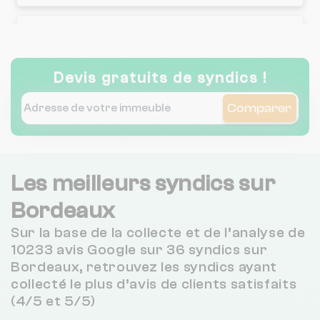
Grand 10 Immo - Era Grand 10
Immo
Devis gratuits de syndics !
J'habite En Ville
Comparer
Ami, Groupe Immobilier Ami,
Agence Ami
Les meilleurs syndics sur
Bordeaux
Aquitaine Property
Sur la base de la collecte et de l’analyse de
10233 avis Google sur 36 syndics sur
Bordeaux, retrouvez les syndics ayant
Tourny Gestion
collecté le plus d’avis de clients satisfaits
(4/5 et 5/5)
Citya Immobilier Atlantis - Citya