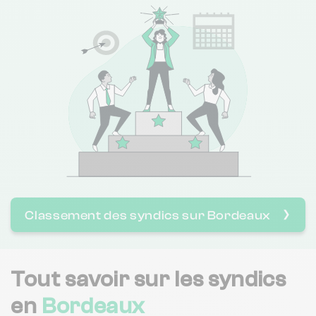
Barokel
Oralia Lapierre Des Deux Rives
Cabinet Liquard Syndic
Square & Hashford
Immobilier Pierres Bordelaises
Classement des syndics sur Bordeaux
❯
Cabinet Louis
Tout savoir sur les syndics
en
Bordeaux
Cabinet Girondin