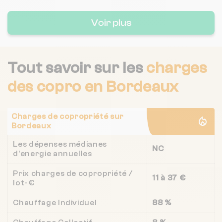
Voir plus
Aquitanis Oph De Bordeaux
Metropole
Tout savoir sur les
charges
des copro
en Bordeaux
Charges de copropriété sur
Bordeaux
Les dépenses médianes
NC
d'energie annuelles
Prix charges de copropriété /
11 à 37 €
lot-€
Chauffage Individuel
88 %