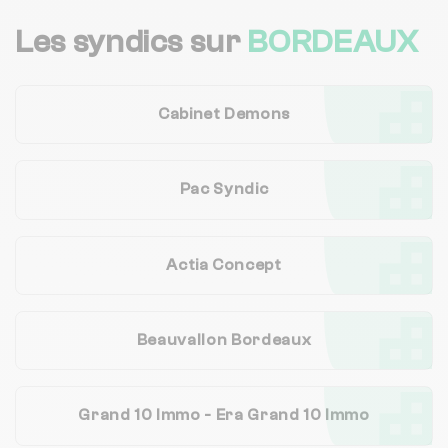
Foch Immobilier
Les syndics sur
BORDEAUX
C.riviere
Cabinet Demons
Bourbon Propriete Management
Pac Syndic
Coo.pairs
Actia Concept
Foncia Bordeaux
Beauvallon Bordeaux
Domofrance
Grand 10 Immo - Era Grand 10 Immo
Clairsienne