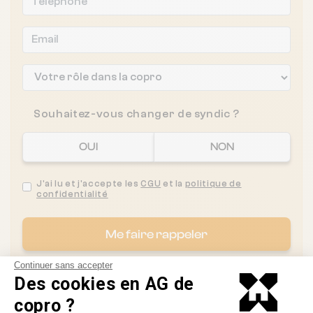
Souhaitez-vous changer de syndic ?
OUI
NON
J'ai lu et j'accepte les
CGU
et la
politique de
confidentialité
Me faire rappeler
Continuer sans accepter
Des cookies en AG de
copro ?
Les syndics proches de