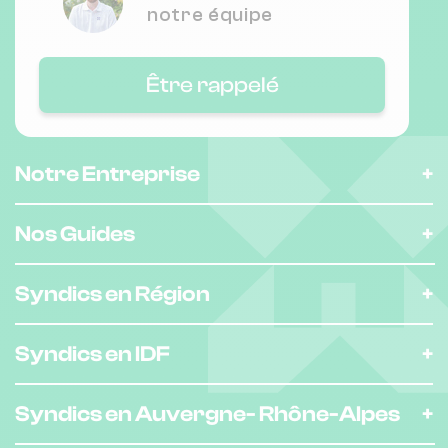
notre équipe
Nombre de lots : 40
16 all des abeilles 33600 Pessac
❯
Être rappelé
Chauffage individuel
Notre Entreprise
Nombre de lots : 70
15 RUE HIPPOLYTE GOURDON 33310
❯
Nos Guides
Chauffage individuel
Syndics en Région
Nombre de lots : 86
Syndics en IDF
❯
9/11 la manufacture 33140 Villenave-
d'Ornon
Syndics en Auvergne-
Rhône-Alpes