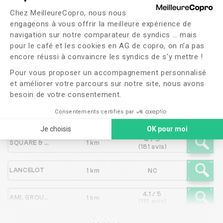
Plateforme de Gestion du Consente
CLAIRSIENNE
Chez MeilleureCopro, nous nous
engageons à vous offrir la meilleure expérience de
navigation sur notre comparateur de syndics … mais
pour le café et les cookies en AG de copro, on n’a pas
Axeptio consent
Syndic
Distance
Note
encore réussi à convaincre les syndics de s’y mettre !
Pour vous proposer un accompagnement personnalisé
et améliorer votre parcours sur notre site, nous avons
2.5 / 5
COO.PAIRS
1 km
(37 avis)
besoin de votre consentement.
2.3 / 5
Consentements certifiés par
MESOLIA HABITAT
1 km
(256 avis)
Je choisis
OK pour moi
4 / 5
SQUARE & HASHFORD
1 km
(181 avis)
LANCELOT
1 km
NC
4.1 / 5
AMI, GROUPE IMMOBILIER AMI, AGENCE AMI
1 km
(112 avis)
4 / 5