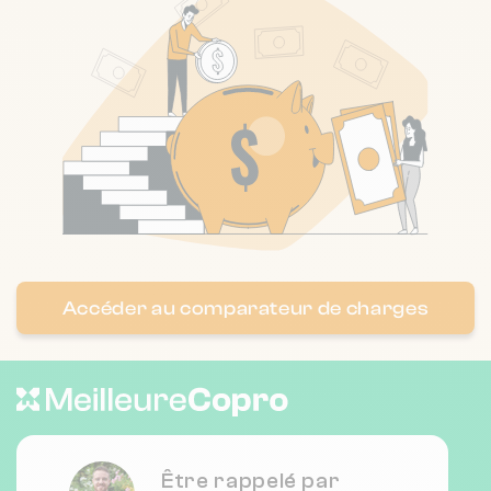
Nombre de lots : 52
❯
20 r andre pujol 33600 Pessac
Nombre de lots : 81
❯
7 pl frederic ozanam 33200 Bordeaux
Accéder au comparateur de charges
Nombre de lots : 89
1 all francisco de goya 33270 Floirac
❯
Chauffage individuel
Être rappelé par