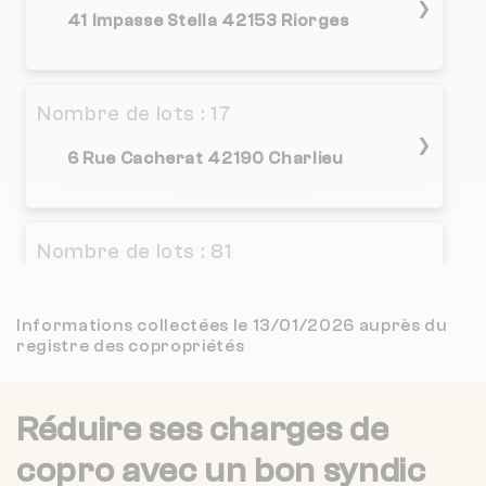
❯
41 Impasse Stella 42153 Riorges
Nombre de lots : 17
❯
6 Rue Cacherat 42190 Charlieu
Nombre de lots : 81
❯
28 bd des belges 42120 Le Coteau
Informations collectées le 13/01/2026 auprès du
registre des copropriétés
Nombre de lots : 96
Réduire ses charges de
2 r brison 42300 Roanne
❯
copro
avec un bon syndic
Chauffage collectif