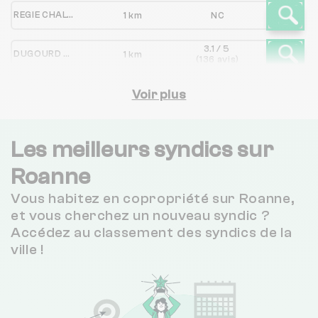
REGIE CHALTON DUBANCHET GRANDEAU
1 km
NC
3.1 / 5
DUGOURD ET GAME
1 km
(136 avis)
Voir plus
Les meilleurs syndics sur
Roanne
Vous habitez en copropriété sur Roanne,
et vous cherchez un nouveau syndic ?
Accédez au classement des syndics de la
ville !