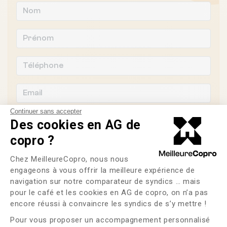
Continuer sans accepter
Des cookies en AG de
copro ?
Souhaitez-vous changer de syndic ?
Plateforme de Gestion du Consente
Chez MeilleureCopro, nous nous
engageons à vous offrir la meilleure expérience de
OUI
NON
navigation sur notre comparateur de syndics … mais
pour le café et les cookies en AG de copro, on n’a pas
Axeptio consent
J'ai lu et j'accepte les
CGU
et la
politique de
encore réussi à convaincre les syndics de s’y mettre !
confidentialité
Pour vous proposer un accompagnement personnalisé