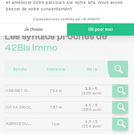
et améliorer votre parcours sur notre site, nous avons
Me faire rappeler
besoin de votre consentement.
Consentements certifiés par
Je choisis
OK pour moi
Les syndics proches de
42Bis Immo
Syndic
Distance
Note
3.8 / 5
CABINET GINET
734 m
(205 avis)
4.5 / 5
CITYA ORIOL
737 m
(588 avis)
4.3 / 5
AGENCE DU ROANNAIS - ADMINISTRATEUR DE BIENS
1 km
(254 avis)