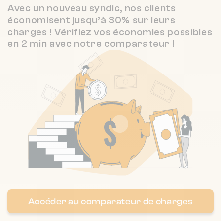
Avec un nouveau syndic, nos clients
économisent jusqu’à 30% sur leurs
Nombre de lots : 148
charges ! Vérifiez vos économies possibles
en 2 min avec notre comparateur !
7A r de la berge 42300 Roanne
❯
Chauffage collectif
Nombre de lots : 21
41 Rue Emile Noirot 42300 Roanne
❯
Chauffage individuel
Nombre de lots : 148
15 pl des promenades populle 42300
Accéder au comparateur de charges
❯
Roanne