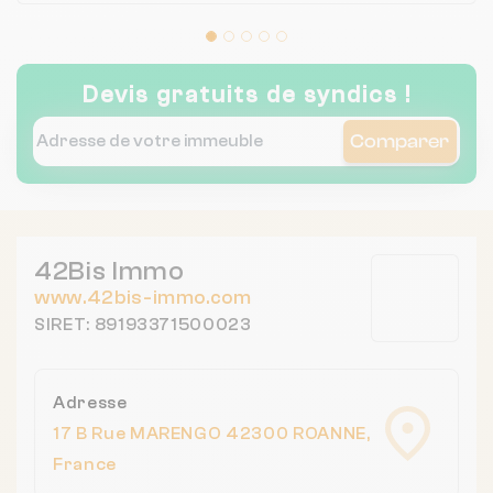
sans hésiter pour la qualité de son
accompagnement. Un grand merci à lui.
Devis gratuits de syndics !
Comparer
42Bis Immo
www.42bis-immo.com
SIRET: 89193371500023
Adresse
17 B Rue MARENGO 42300 ROANNE,
France