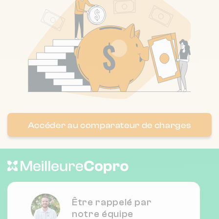
Nombre de lots : 34
❯
132 r jean jaures 3200 Vichy
Nombre de lots : 10
❯
9 r de metz 3200 Vichy
Accéder au comparateur de charges
Nombre de lots : 13
24 r de strasbourg 3200 Vichy
❯
Chauffage individuel
Être rappelé par
notre équipe
Nombre de lots : 8