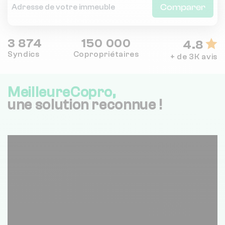
Comparer
3 874
150 000
4.8
Syndics
Copropriétaires
+ de 3K avis
MeilleureCopro,
une solution reconnue !