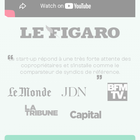
“
La start-up répond à une très forte attente des
copropriétaires et s'installe comme le
comparateur de syndics de référence.
”