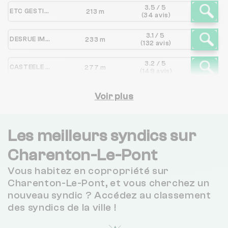
3.5 / 5
ETC GESTION
213 m
(34 avis)
3.1 / 5
DESRUE IMMOBILIER
233 m
(132 avis)
3.2 / 5
CASTEELE S A R L
277 m
(149 avis)
3.7 / 5
ETHICA GESTION ET ADMINISTRATION DE BIENS
Voir plus
351 m
(33 avis)
2 / 5
COFEGI GESTION
1 km
(85 avis)
Les meilleurs syndics sur
3.7 / 5
Charenton-Le-Pont
GROUPE VENDOME
1 km
(110 avis)
Vous habitez en copropriété sur
4.2 / 5
L'ADRESSE VALERIE IMMOBILIER
1 km
Charenton-Le-Pont, et vous cherchez un
(83 avis)
nouveau syndic ? Accédez au classement
des syndics de la ville !
SCHWANEBECK-SEDRATI & BAUCHE
1 km
NC