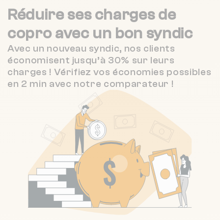
SAB IMMOBILIER
2 km
(8 avis)
Chauffage individuel
Réduire ses charges de
CK IMMOBILIER
copro
avec un bon syndic
2 km
NC
Nombre de lots : 43
Avec un nouveau syndic, nos clients
3 / 5
PICPUS IMMOBILIER
3 km
économisent jusqu’à 30% sur leurs
(98 avis)
❯
63 av de la republique 94300
charges ! Vérifiez vos économies possibles
Vincennes
3.6 / 5
en 2 min avec notre comparateur !
M.E.B. GESTION
3 km
(23 avis)
Nombre de lots : 87
❯
7all de navarre 94220 CHARENTON-
LE-PONT
Nombre de lots : 36
4r gabrielle 94220 CHARENTON-LE-
❯
PONT