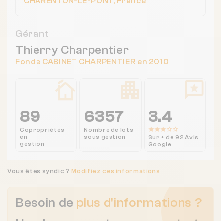
CHARENTON-LE-PONT, France
Gérant
Thierry Charpentier
Fonde CABINET CHARPENTIER en 2010
89
6357
3.4
Copropriétés
Nombre de lots
en
sous gestion
Sur + de 92 Avis
gestion
Google
Vous êtes syndic ?
Modifiez ces informations
Besoin de
plus d'informations ?