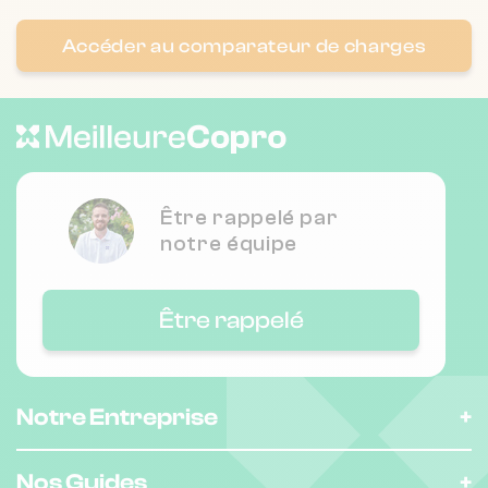
Chauffage individuel
Accéder au comparateur de charges
Nombre de lots : 36
18Br rollin regnier 94600 CHOISY-LE-
❯
ROI
Être rappelé par
Chauffage individuel
notre équipe
Nombre de lots : 86
Être rappelé
❯
60r de paris 94220 CHARENTON-LE-
PONT
Notre Entreprise
Nombre de lots : 23
Nos Guides