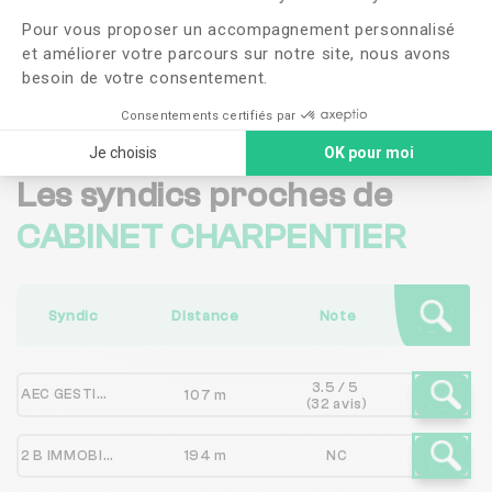
confidentialité
Pour vous proposer un accompagnement personnalisé
et améliorer votre parcours sur notre site, nous avons
Me faire rappeler
besoin de votre consentement.
Consentements certifiés par
Je choisis
OK pour moi
Les syndics proches de
CABINET CHARPENTIER
Syndic
Distance
Note
3.5 / 5
AEC GESTION
107 m
(32 avis)
2 B IMMOBILIER
194 m
NC