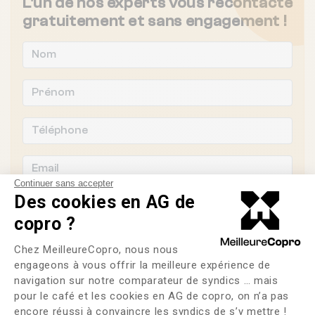
L'un de nos experts vous recontacte
gratuitement et sans engagement !
Continuer sans accepter
Des cookies en AG de
copro ?
Plateforme de Gestion du Consente
Souhaitez-vous changer de syndic ?
Chez MeilleureCopro, nous nous
engageons à vous offrir la meilleure expérience de
OUI
NON
navigation sur notre comparateur de syndics … mais
pour le café et les cookies en AG de copro, on n’a pas
Axeptio consent
encore réussi à convaincre les syndics de s’y mettre !
J'ai lu et j'accepte les
CGU
et la
politique de