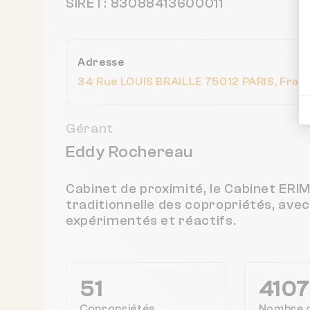
SIRET: 83088413600011
Adresse
34 Rue LOUIS BRAILLE 75012 PARIS, Fran
Gérant
Eddy Rochereau
Cabinet de proximité, le Cabinet ER
traditionnelle des copropriétés, ave
expérimentés et réactifs.
51
4107
Copropriétés
Nombre 