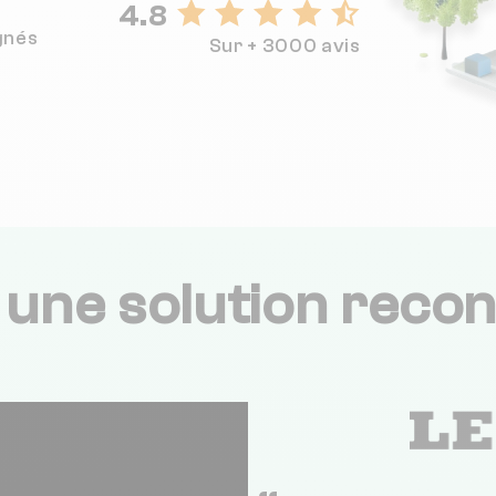
4.8
gnés
Sur + 3000 avis
,
une solution recon