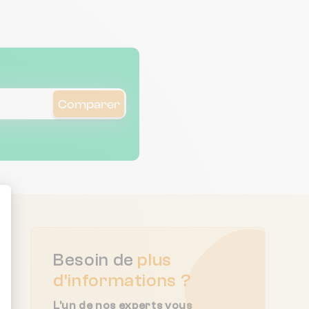
Comparer
ent : Personnalisez vos Options
Besoin de
plus
d'informations ?
L'un de nos experts vous