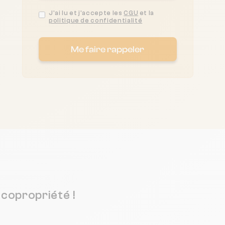
J'ai lu et j'accepte les
CGU
et la
politique de confidentialité
Me faire rappeler
copropriété !