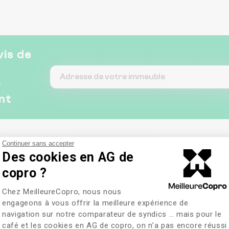
vis de
&
nt
Continuer sans accepter
Des cookies en AG de
copro ?
Plateforme de Gestion du Consentem
Chez MeilleureCopro, nous nous
engageons à vous offrir la meilleure expérience de
navigation sur notre comparateur de syndics … mais pour le
café et les cookies en AG de copro, on n’a pas encore réussi
Axeptio consent