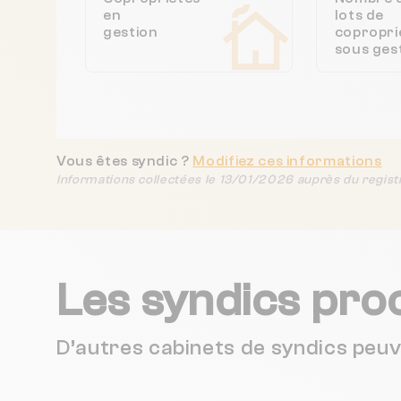
en
lots de
gestion
copropri
sous ges
Vous êtes syndic ?
Modifiez ces informations
Informations collectées le 13/01/2026 auprès du regist
Les syndics pro
D’autres cabinets de syndics peu