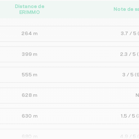
Distance de
Note de s
ERIMMO
264 m
3.7 / 5
399 m
2.3 / 5
555 m
3 / 5
(
628 m
630 m
1.5 / 5
(
680 m
4.9 / 5