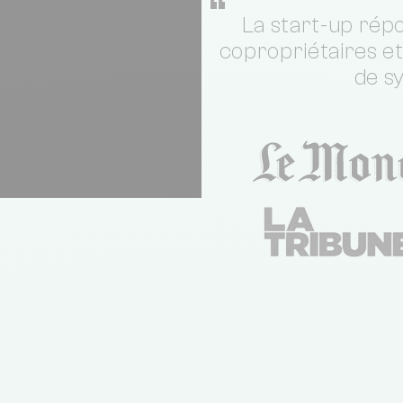
“
La start-up répo
copropriétaires e
de s