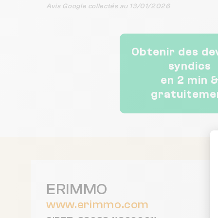
en confiance pour les travaux
Avis Google collectés au 13/01/2026
que nous devons
entreprendre l’année
prochaine. Bravo à toute
l’équipe.
Obtenir des de
syndics
en 2 min 
gratuiteme
ERIMMO
www.erimmo.com