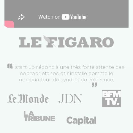
“
La start-up répond à une très forte attente des
copropriétaires et s'installe comme le
comparateur de syndics de référence.
”