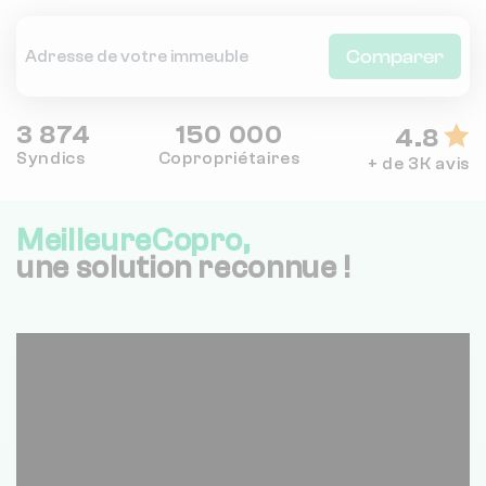
Comparer
3 874
150 000
4.8
Syndics
Copropriétaires
+ de 3K avis
MeilleureCopro,
une solution reconnue !