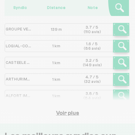
Syndic
Distance
Note
3.7 / 5
GROUPE VENDOME
139 m
(110 avis)
1.6 / 5
LOGIAL-COOP, DOMAXIA, GESSOL, HABITEAL
1 km
(86 avis)
3.2 / 5
CASTEELE S A R L
1 km
(149 avis)
4.7 / 5
ARTHURIMMO.COM
1 km
(32 avis)
3.8 / 5
ALFORT IMMO
1 km
(84 avis)
2 B IMMOBILIER
Voir plus
1 km
NC
3.1 / 5
DESRUE IMMOBILIER
1 km
(132 avis)