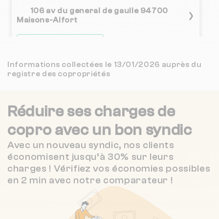
2.2 / 5
106 av du general de gaulle 94700
BELLAVITA
3 km
(41 avis)
❯
Maisons-Alfort
1.5 / 5
CABINET PHILIPPE CROITORU
3 km
Chauffage individuel
(33 avis)
4.7 / 5
Informations collectées le 13/01/2026 auprès du
CABINET DUMOULIN
3 km
(178 avis)
Nombre de lots : 12
registre des copropriétés
AUDITIA GESTION PARIS
❯
3 km
NC
166 r paul vaillant-couturier 94140
ALFORTVILLE
Réduire ses charges de
2.1 / 5
IMMOBILIERE PARIS SUD EST
3 km
(90 avis)
copro
avec un bon syndic
4.2 / 5
Avec un nouveau syndic, nos clients
Nombre de lots : 21
MICHEL NICOLAS
3 km
(144 avis)
économisent jusqu’à 30% sur leurs
❯
173 r paul vaillant-couturier 94140
charges ! Vérifiez vos économies possibles
4 / 5
SOCIETE DU CABINET JEAN HAMEON
3 km
ALFORTVILLE
(174 avis)
en 2 min avec notre comparateur !
Nombre de lots : 11