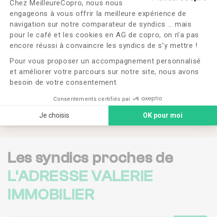
Chez MeilleureCopro, nous nous
engageons à vous offrir la meilleure expérience de
Souhaitez-vous changer de syndic ?
navigation sur notre comparateur de syndics … mais
pour le café et les cookies en AG de copro, on n’a pas
Axeptio consent
OUI
NON
encore réussi à convaincre les syndics de s’y mettre !
Pour vous proposer un accompagnement personnalisé
et améliorer votre parcours sur notre site, nous avons
J'ai lu et j'accepte les
CGU
et la
politique de
confidentialité
besoin de votre consentement.
Consentements certifiés par
Me faire rappeler
Je choisis
OK pour moi
Les syndics proches de
L'ADRESSE VALERIE
IMMOBILIER