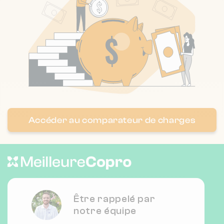
❯
45 r du val d'osne 94410 Saint-
Maurice
Nombre de lots : 14
❯
137B r jean jaures 94700 Maisons-
Alfort
Accéder au comparateur de charges
Nombre de lots : 18
❯
16 r des ecoles 94140 Alfortville
Être rappelé par
Nombre de lots : 16
notre équipe
❯