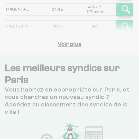
4.5 / 5
MAGENTA GESTION
248 m
(17 avis)
CABINET MAUDUIT
251 m
NC
THE DOOR IS OPEN
Voir plus
297 m
NC
4 / 5
GESTION ET TRANSACTIONS DE FRANCE
308 m
(657 avis)
Les meilleurs syndics sur
Paris
MYRABO
367 m
NC
Vous habitez en copropriété sur Paris, et
3.2 / 5
GID
421 m
vous cherchez un nouveau syndic ?
(54 avis)
Accédez au classement des syndics de la
4.5 / 5
ville !
JDG IMMO
460 m
(2199 avis)
4.4 / 5
LAMENNAIS ADB
461 m
(226 avis)