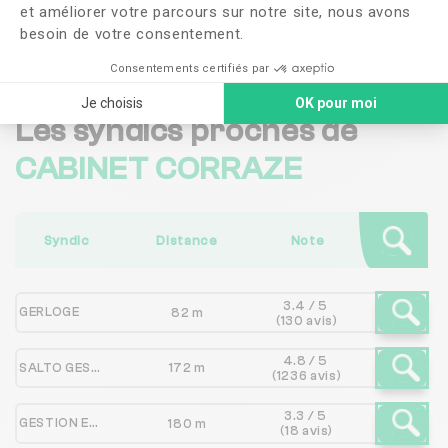
et améliorer votre parcours sur notre site, nous avons
Me faire rappeler
besoin de votre consentement.
Consentements certifiés par
Je choisis
OK pour moi
Les syndics proches de
CABINET CORRAZE
Syndic
Distance
Note
3.4 / 5
GERLOGE
82 m
(130 avis)
4.8 / 5
SALTO GESTION
172 m
(1236 avis)
3.3 / 5
GESTION EUROPE
180 m
(18 avis)