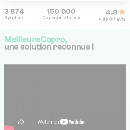
3 874
150 000
4.8
Syndics
Copropriétaires
+ de 3K avis
MeilleureCopro,
une solution reconnue !