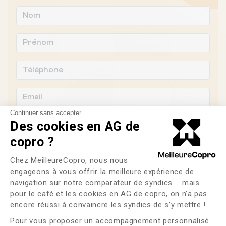
Continuer sans accepter
Des cookies en AG de
copro ?
Souhaitez-vous changer de syndic ?
Plateforme de Gestion du Consente
Chez MeilleureCopro, nous nous
engageons à vous offrir la meilleure expérience de
OUI
NON
navigation sur notre comparateur de syndics … mais
pour le café et les cookies en AG de copro, on n’a pas
Axeptio consent
J'ai lu et j'accepte les
CGU
et la
politique de
encore réussi à convaincre les syndics de s’y mettre !
confidentialité
Pour vous proposer un accompagnement personnalisé