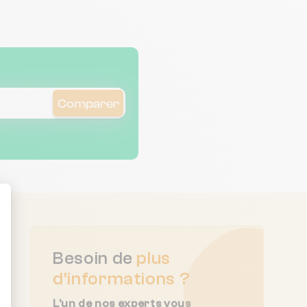
and significantly more
expensive syndic
alternatives. English
spoken!
Comparer
ent : Personnalisez vos Options
Besoin de
plus
d'informations ?
L'un de nos experts vous