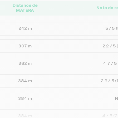
Distance de
Note de s
MATERA
242 m
5 / 5
(
307 m
2.2 / 5
362 m
4.7 / 5
384 m
2.6 / 5
(
384 m
384 m
4 / 5
(2