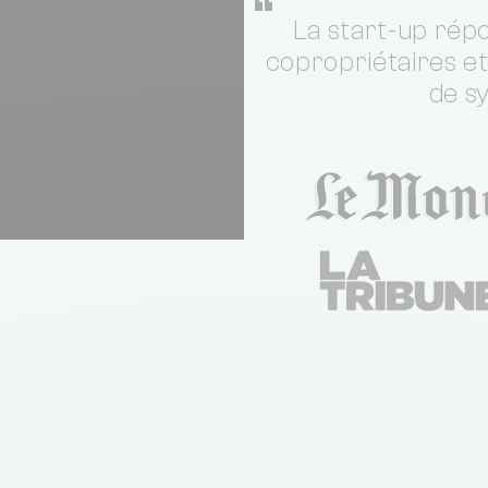
“
La start-up répo
copropriétaires e
de s