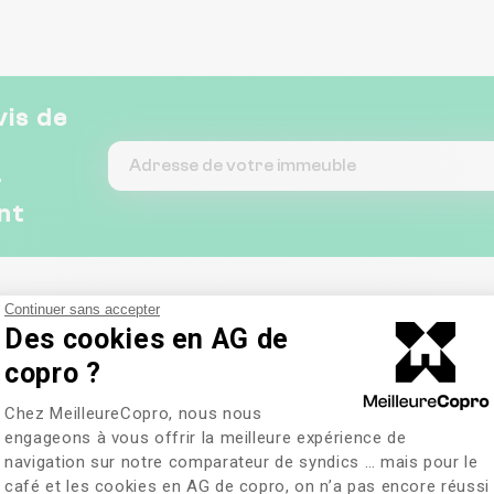
through a Dry run process
was easy and effective. -
Our main Matera interface
is always available and
respond quite immediately (
vis de
Big change) -Juridique /
Legal assistance with
positive and measurable
&
results - Teams Members
have learned quick the
nt
admin key processes due to
permanent support
available and
comprehensive digital tools
- Property owners measure
Continuer sans accepter
the benefits : Clean
Des cookies en AG de
property, Alignment with
copro ?
honest and efficient
suppliers, Detection of
Plateforme de Gestion du Consentem
suppliers abuses and money
Chez MeilleureCopro, nous nous
recovery, Rolling Budget
engageons à vous offrir la meilleure expérience de
down I recommend any
navigation sur notre comparateur de syndics … mais pour le
middle size properties to
café et les cookies en AG de copro, on n’a pas encore réussi
Axeptio consent
interview Matera to