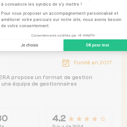
à convaincre les syndics de s’y mettre !
understand better the
benefits. Have a small but
Pour vous proposer un accompagnement personnalisé et
complementary team to
améliorer votre parcours sur notre site, nous avons besoin
handle the property
de votre consentement.
management. It’s probably
a 2-5 working hours a week
2 PARIS, France
Consentements certifiés par
per headcount to focus on
and manage properly. Enjoy
Je choisis
OK pour moi
this experience and the
benefits ,
Fondé en 2017
TERA propose un format de gestion
c une équipe de gestionnaires
30
4.2
de
Sur + de 1694