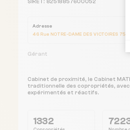
SIRET: 82518857600052
Adresse
46 Rue NOTRE-DAME DES VICTOIRES 7500
Gérant
Cabinet de proximité, le Cabinet MA
traditionnelle des copropriétés, ave
expérimentés et réactifs.
1332
722
Copropriétés
Nombre 