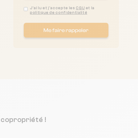
J'ai lu et j'accepte les
CGU
et la
politique de confidentialité
Me faire rappeler
copropriété !