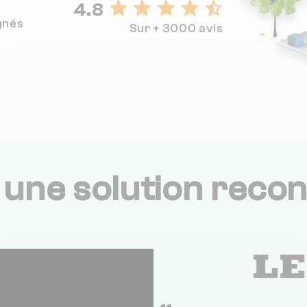
4.8
gnés
Sur + 3000 avis
,
une solution recon