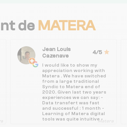
ent de
MATERA
Jean Louis
4/5
Cazenave
I would like to show my
appreciation working with
Matera . We have switched
from a large traditional
Syndic to Matera end of
2020. Given last two years
experiences we can say: -
Data transfert was fast
and successful : 1 month -
Learning of Matera digital
tools was quite intuitive -
ra
Matera
First General assembly