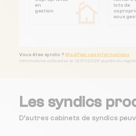
en
lots de
gestion
copropri
sous ges
Vous êtes syndic ?
Modifiez ces informations
Informations collectées le 13/01/2026 auprès du regist
Les syndics pro
D’autres cabinets de syndics peu