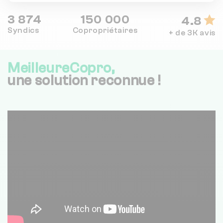
3 874
150 000
4.8
Syndics
Copropriétaires
+ de 3K avis
MeilleureCopro,
une solution reconnue !