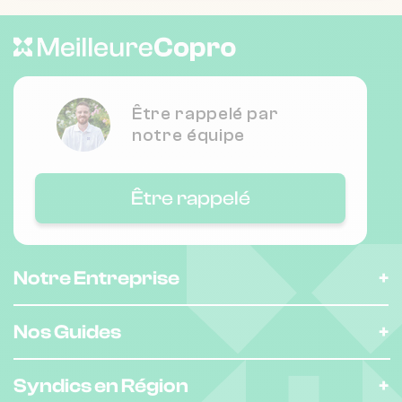
Nombre de lots : 37
❯
11 Rue Brochant 75017 Paris
Être rappelé par
notre équipe
Nombre de lots : 206
Être rappelé
❯
6 Rue Veuve Bouquin 93150 Le Blanc-
Mesnil
Notre Entreprise
Nombre de lots : 37
❯
Nos Guides
8 Rue Jean Moréas 75017 Paris
Syndics en Région