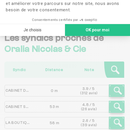
et améliorer votre parcours sur notre site, nous avons
Me faire rappeler
besoin de votre consentement.
Consentements certifiés par
Je choisis
OK pour moi
Les syndics proches de
Oralia Nicolas & Cie
Syndic
Distance
Note
3.9 / 5
CABINET DESPORT
0 m
(312 avis)
4.8 / 5
CABINET SAINT MARTIN
53 m
(26 avis)
2.6 / 5
LA BOUTIQUE DE COPROPRIETES
58 m
(39 avis)