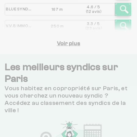
4.6 / 5
BLUE SYNDIC
167 m
(12 avis)
3.3 / 5
V.V.B IMMOBILIERE DE GESTION
250 m
(23 avis)
3.3 / 5
CITYA KST
Voir plus
267 m
(75 avis)
3.1 / 5
CABINET LA PAGERIE
316 m
(69 avis)
Les meilleurs syndics sur
4.9 / 5
Paris
CABINET DE GESTION IMMOBILIERE RENAULD
321 m
(32 avis)
Vous habitez en copropriété sur Paris, et
3.4 / 5
SURFACES GESTION
335 m
vous cherchez un nouveau syndic ?
(64 avis)
Accédez au classement des syndics de la
ville !
MARCHAND*MARTIN/
342 m
NC
PHISSA SYNDIC
427 m
NC