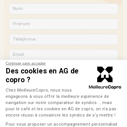
Continuer sans accepter
Des cookies en AG de
copro ?
Souhaitez-vous changer de syndic ?
Plateforme de Gestion du Consente
Chez MeilleureCopro, nous nous
engageons à vous offrir la meilleure expérience de
OUI
NON
navigation sur notre comparateur de syndics … mais
pour le café et les cookies en AG de copro, on n’a pas
Axeptio consent
J'ai lu et j'accepte les
CGU
et la
politique de
encore réussi à convaincre les syndics de s’y mettre !
confidentialité
Pour vous proposer un accompagnement personnalisé