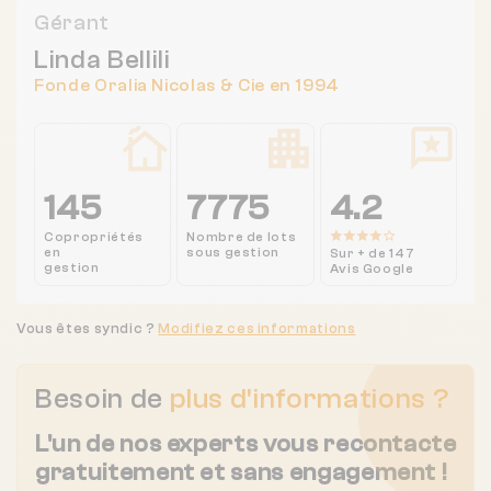
Gérant
Linda Bellili
Fonde Oralia Nicolas & Cie en 1994
145
7775
4.2
Copropriétés
Nombre de lots
en
sous gestion
Sur + de 147
gestion
Avis Google
Vous êtes syndic ?
Modifiez ces informations
Besoin de
plus d'informations ?
L'un de nos experts vous recontacte
gratuitement et sans engagement !