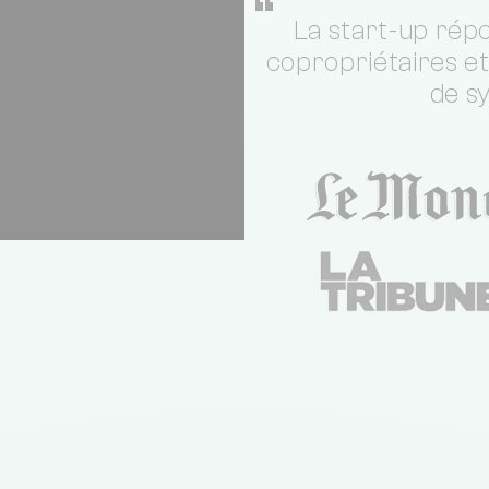
“
La start-up répo
copropriétaires e
de s