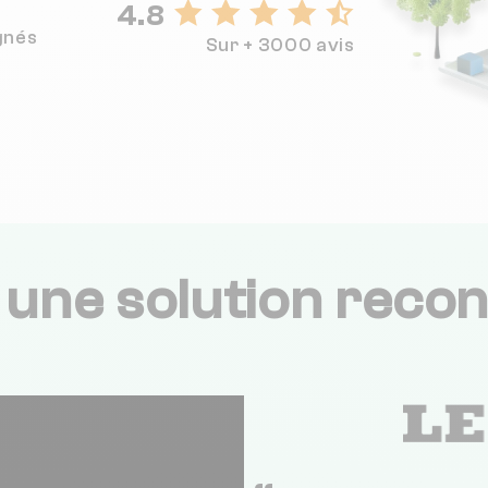
4.8
gnés
Sur + 3000 avis
,
une solution recon