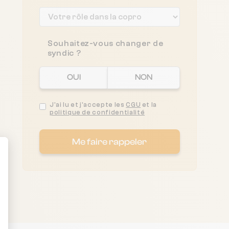
Souhaitez-vous changer de
syndic ?
OUI
NON
J'ai lu et j'accepte les
CGU
et la
politique de confidentialité
Me faire rappeler
ent : Personnalisez vos Options