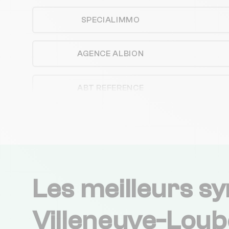
SPECIALIMMO
AGENCE ALBION
ABT REFERENCE
ABADO IMMOBILIER
CENTURY 21 LIBERTE
Les meilleurs sy
CABINET DOMI-SILE
Villeneuve-Loub
PRESTIMMO