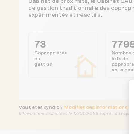
Cabinet de proximité, le Cabinet CA
de gestion traditionnelle des coprop
expérimentés et réactifs.
73
779
Copropriétés
Nombre 
en
lots de
gestion
copropri
sous ges
Vous êtes syndic ?
Modifiez ces informations
Informations collectées le 13/01/2026 auprès du regist