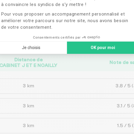
à convaincre les syndics de s’y mettre !
ches de
CABINET J 
Pour vous proposer un accompagnement personnalisé et
améliorer votre parcours sur notre site, nous avons besoin
de votre consentement.
vent correspondre aux besoins de votre 
Consentements certifiés par
Je choisis
OK pour moi
Distance de
Note de s
CABINET J ET E NOAILLY
3 km
3.8 / 5
3 km
3.1 / 5
(
3 km
1.5 / 5