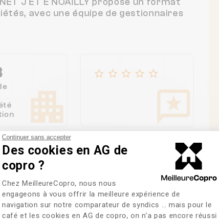
BINET J ET E NOAILLY propose un format
riétés, avec une équipe de gestionnaires
8
de
été
tion
Continuer sans accepter
Des cookies en AG de
copro ?
Plateforme de Gestion du Consentem
Chez MeilleureCopro, nous nous
re des copropriétés
engageons à vous offrir la meilleure expérience de
navigation sur notre comparateur de syndics … mais pour le
café et les cookies en AG de copro, on n’a pas encore réussi
Axeptio consent