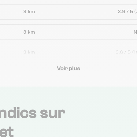
3 km
3.9 / 5
(
3 km
3 km
3.6 / 5
(1
Voir plus
4 km
4.5 / 5
4 km
4.6 / 5
(
ndics sur
5 km
3.5 / 5
et
5 km
4.4 / 