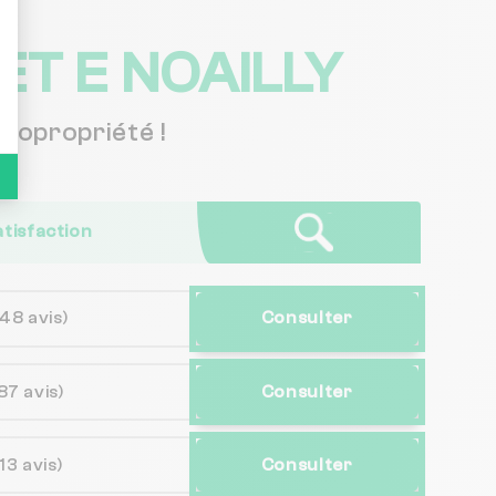
ET E NOAILLY
copropriété !
atisfaction
(48 avis)
Consulter
87 avis)
Consulter
(13 avis)
Consulter