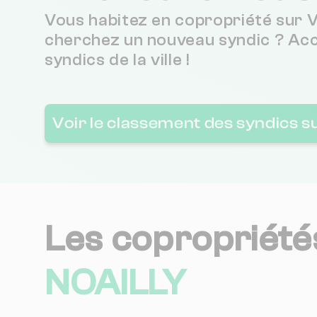
Vous habitez en copropriété sur V
cherchez un nouveau syndic ? Ac
BERTRAND ROY GESTION IMMOBILIERE ET CONSEILS
syndics de la ville !
A.G.I.R.A - ADMINISTRATION ET GESTION IMMOBILIERE ROBALDO ANTIBOISE
Voir le classement des syndics s
CABINET ESPARGILLIERE
S.G.P.P. PROVENCE COTE D'AZUR
Les copropriété
FITIC
NOAILLY
SOC CAP AGENCE