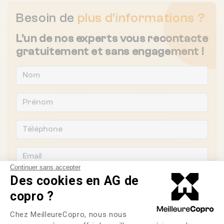
Besoin de
plus d'informations ?
L'un de nos experts vous recontacte
gratuitement et sans engagement !
Continuer sans accepter
Des cookies en AG de
copro ?
Plateforme de Gestion du Consente
Souhaitez-vous changer de syndic ?
Chez MeilleureCopro, nous nous