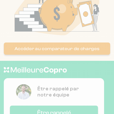
Nombre de lots : 61
41 Avenue Aimé Martin 6200 Nice
❯
Chauffage collectif
Accéder au comparateur de charges
Nombre de lots : 140
149 bd de la madeleine 6000 NICE
❯
Chauffage collectif
Être rappelé par
Nombre de lots : 270
notre équipe
❯
44 bd napoleon iii 6200 Nice
Être rappelé