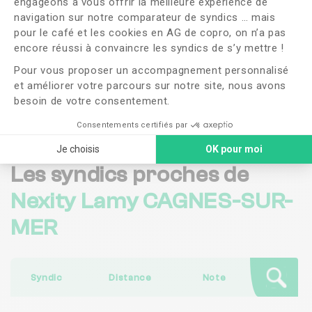
engageons à vous offrir la meilleure expérience de
OUI
NON
navigation sur notre comparateur de syndics … mais
pour le café et les cookies en AG de copro, on n’a pas
Axeptio consent
encore réussi à convaincre les syndics de s’y mettre !
J'ai lu et j'accepte les
CGU
et la
politique de
confidentialité
Pour vous proposer un accompagnement personnalisé
et améliorer votre parcours sur notre site, nous avons
Me faire rappeler
besoin de votre consentement.
Consentements certifiés par
Je choisis
OK pour moi
Les syndics proches de
Nexity Lamy CAGNES-SUR-
MER
Syndic
Distance
Note