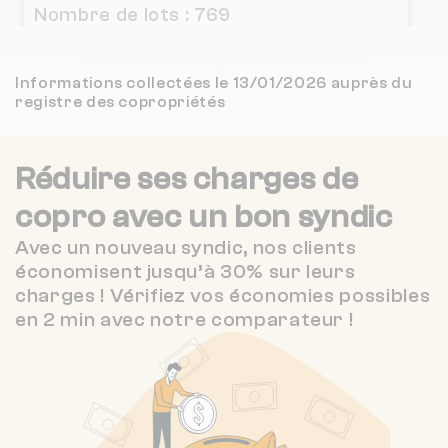
CABINET MICHOT
8 km
(261 avis)
Nombre de lots : 769
711 av jean aicard 6700 ST LAURENT DU
CABINET PIM
8 km
NC
❯
VAR
Informations collectées le 13/01/2026 auprès du
registre des copropriétés
3.9 / 5
CABINET BASCUÑANA
8 km
Chauffage individuel
(22 avis)
EMS IMMOBILIER
Réduire ses charges de
8 km
NC
Nombre de lots : 176
copro
avec un bon syndic
IMMOREVEL 06
309 r alphonse daudet 6700 ST
8 km
NC
❯
LAURENT DU VAR
Avec un nouveau syndic, nos clients
économisent jusqu’à 30% sur leurs
4 / 5
FRANCO ITALIENNE DE TRANSACTION
8 km
Chauffage individuel
(28 avis)
charges ! Vérifiez vos économies possibles
en 2 min avec notre comparateur !
Nombre de lots : 384
4 Rue Maurice Mignon 6200 Nice
❯
Chauffage collectif