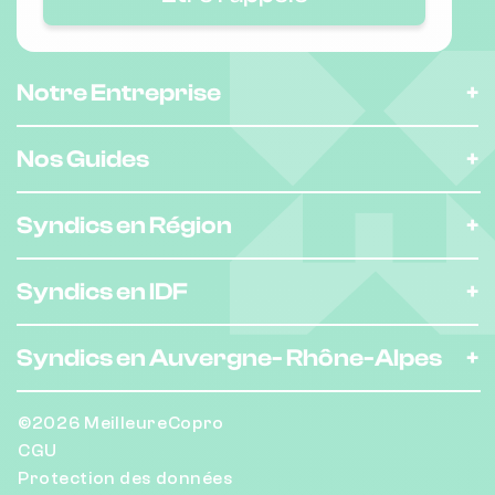
Nombre de lots : 52
Notre Entreprise
48 Avenue de la Bornala 6200 Nice
❯
Chauffage collectif
Nos Guides
Nombre de lots : 144
Syndics en Région
2 bd paul montel 6200 NICE
❯
Syndics en IDF
Chauffage individuel
Syndics en Auvergne-
Rhône-Alpes
Nombre de lots : 57
❯
©2026 MeilleureCopro
179 Avenue Sainte-Marguerite 6200
NICE
CGU
Protection des données