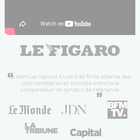
“
La start-up répond à une très forte attente des
copropriétaires et s'installe comme le
comparateur de syndics de référence.
”