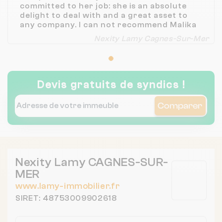
committed to her job: she is an absolute
delight to deal with and a great asset to
any company. I can not recommend Malika
enough, thank you so very very much:
Nexity Lamy Cagnes-Sur-Mer
great job done!
Devis gratuits de syndics !
Comparer
Nexity Lamy CAGNES-SUR-
MER
www.lamy-immobilier.fr
SIRET: 48753009902618