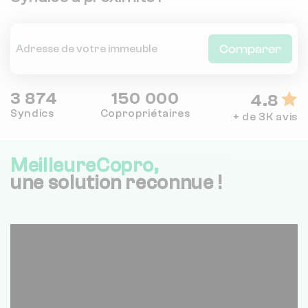
Comparer
3 874
150 000
4.8
Syndics
Copropriétaires
+ de 3K avis
MeilleureCopro,
une solution reconnue !