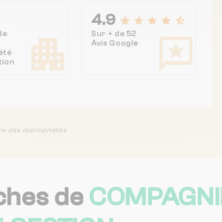
4.9
de
Sur + de 52
Avis Google
été
tion
re des copropriétés
ches de
COMPAGNI