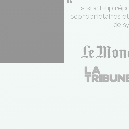
“
La start-up répo
copropriétaires e
de s