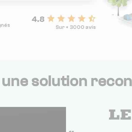
4.8
gnés
Sur + 3000 avis
,
une solution recon