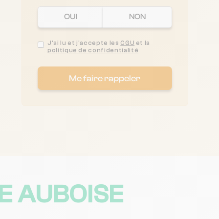
OUI
NON
J'ai lu et j'accepte les
CGU
et la
politique de confidentialité
Me faire rappeler
E AUBOISE