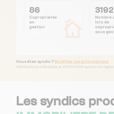
86
3192
Copropriétés
Nombre 
en
lots de
gestion
copropri
sous ges
Vous êtes syndic ?
Modifiez ces informations
Informations collectées le 13/01/2026 auprès du regist
Les syndics pro