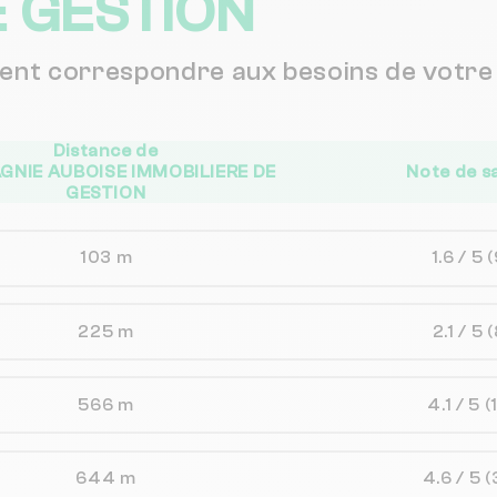
E GESTION
vent correspondre aux besoins de votre 
Distance de
NIE AUBOISE IMMOBILIERE DE
Note de s
GESTION
103 m
1.6 / 5
(
225 m
2.1 / 5
(
566 m
4.1 / 5
(
644 m
4.6 / 5
(