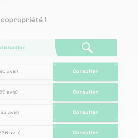
copropriété !
atisfaction
90 avis)
Consulter
89 avis)
Consulter
133 avis)
Consulter
336 avis)
Consulter