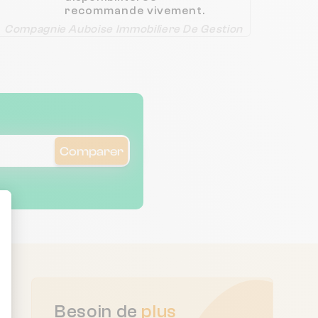
recommande vivement.
Compagnie Auboise Immobiliere De Gestion
Comparer
ent : Personnalisez vos Options
Besoin de
plus