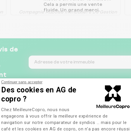
Cela a permis une vente
fluide. Un grand merci.
on
Compagnie Auboise Immobiliere De Gestion
vis de
&
nt
Continuer sans accepter
Des cookies en AG de
copro ?
Plateforme de Gestion du Consentem
Chez MeilleureCopro, nous nous
engageons à vous offrir la meilleure expérience de
navigation sur notre comparateur de syndics … mais pour le
MMOBILIERE DE
café et les cookies en AG de copro, on n’a pas encore réussi
Axeptio consent