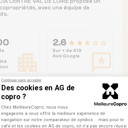
NCIA CENTRE VAL DE LOIRE propose un
 copropriétés, avec une équipe de
fs.
00
2.6
de
Sur + de 419
Avis Google
été
tion
Continuer sans accepter
Des cookies en AG de
copro ?
Plateforme de Gestion du Consentem
Chez MeilleureCopro, nous nous
re des copropriétés
engageons à vous offrir la meilleure expérience de
navigation sur notre comparateur de syndics … mais pour le
café et les cookies en AG de copro, on n’a pas encore réussi
Axeptio consent