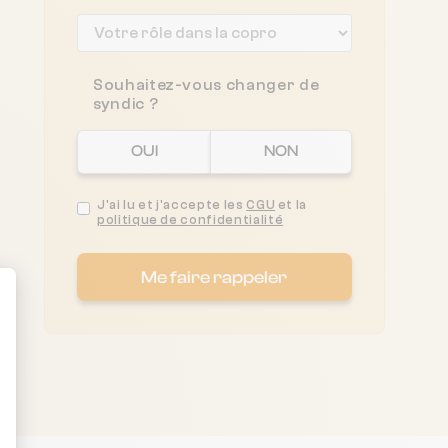
Souhaitez-vous changer de
syndic ?
OUI
NON
J'ai lu et j'accepte les
CGU
et la
politique de confidentialité
Me faire rappeler
ent : Personnalisez vos Options