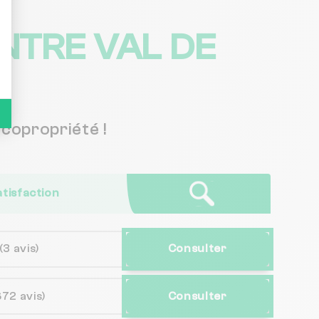
NTRE VAL DE
copropriété !
atisfaction
(3 avis)
Consulter
672 avis)
Consulter