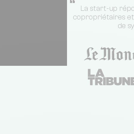
“
La start-up répo
copropriétaires e
de s