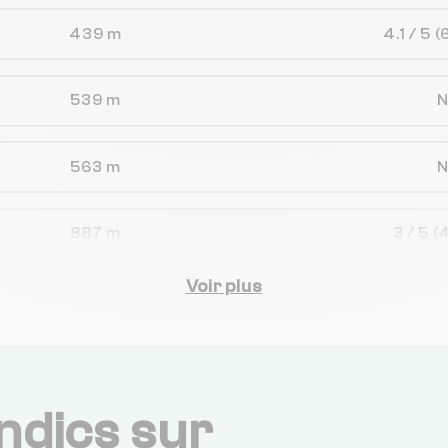
439 m
4.1 / 5
(
539 m
563 m
887 m
3 / 5
(
Voir plus
939 m
5 / 5
(
1 km
3.6 / 5
(
ndics sur
1 km
4.3 / 5
(