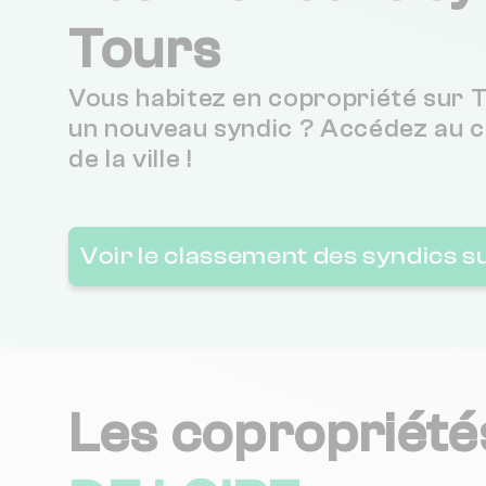
Tours
CITYA BERANGER
Vous habitez en copropriété sur 
un nouveau syndic ? Accédez au 
BROSSET VAL DE LOIRE
de la ville !
Nexity Lamy TOURS
Voir le classement des syndics s
CABINET GUESDON
DUO IMMO
Les copropriété
SQUARE HABITAT