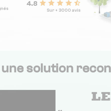
4.8
gnés
Sur + 3000 avis
,
une solution recon