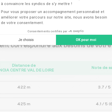
à convaincre les syndics de s’y mettre !
ches de
FONCIA CE
Pour vous proposer un accompagnement personnalisé et
améliorer votre parcours sur notre site, nous avons besoin
de votre consentement.
Consentements certifiés par
Je choisis
OK pour moi
vent correspondre aux besoins de votre 
Distance de
Note de s
NCIA CENTRE VAL DE LOIRE
422 m
3.7 / 5
425 m
4.1 / 5
(