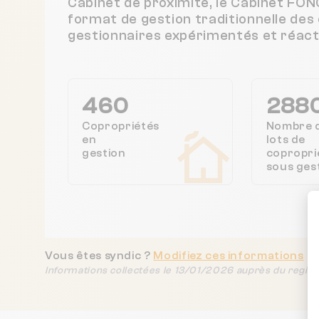
Cabinet de proximité, le Cabinet FO
format de gestion traditionnelle des
gestionnaires expérimentés et réacti
460
288
Copropriétés
Nombre 
en
lots de
gestion
copropri
sous ges
Vous êtes syndic ?
Modifiez ces informations
Informations collectées le 13/01/2026 auprès du regist