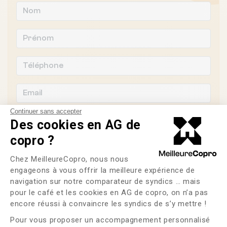
Continuer sans accepter
Des cookies en AG de
copro ?
Souhaitez-vous changer de syndic ?
Plateforme de Gestion du Consente
Chez MeilleureCopro, nous nous
engageons à vous offrir la meilleure expérience de
OUI
NON
navigation sur notre comparateur de syndics … mais
pour le café et les cookies en AG de copro, on n’a pas
Axeptio consent
J'ai lu et j'accepte les
CGU
et la
politique de
encore réussi à convaincre les syndics de s’y mettre !
confidentialité
Pour vous proposer un accompagnement personnalisé