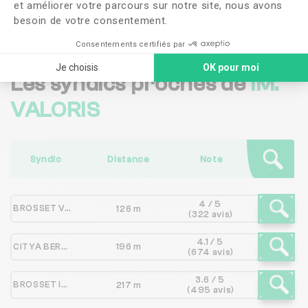
et améliorer votre parcours sur notre site, nous avons
Me faire rappeler
besoin de votre consentement.
Consentements certifiés par
Je choisis
OK pour moi
Les syndics proches de
IM.
VALORIS
Syndic
Distance
Note
4 / 5
BROSSET VAL DE LOIRE
126 m
(322 avis)
4.1 / 5
CITYA BERANGER
196 m
(674 avis)
3.6 / 5
BROSSET IMMOBILIER
217 m
(495 avis)