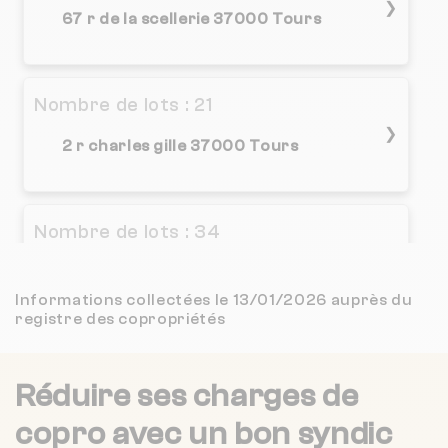
4.1 / 5
❯
CONNECTA IMMOBILIER
2 km
(226 avis)
67 r de la scellerie 37000 Tours
4.6 / 5
LE SYNDIC TOURANGEAU
4 km
(200 avis)
Nombre de lots : 21
4.5 / 5
ARTHURIMMO.COM TOURS SUD - GROUPE AVERIMMO
4 km
(26 avis)
❯
2 r charles gille 37000 Tours
Nombre de lots : 34
❯
18 bd heurteloup 37000 Tours
Informations collectées le 13/01/2026 auprès du
registre des copropriétés
Nombre de lots : 83
Réduire ses charges de
❯
18 av andre ampere 37540 Saint-Cyr-
sur-Loire
copro
avec un bon syndic