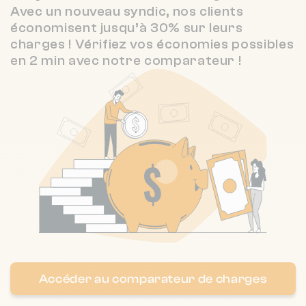
Avec un nouveau syndic, nos clients
économisent jusqu’à 30% sur leurs
Nombre de lots : 50
charges ! Vérifiez vos économies possibles
❯
en 2 min avec notre comparateur !
15 RUE DU REMPART 37000 TOURS
Nombre de lots : 10
❯
7 r marceau 37000 Tours
Nombre de lots : 78
28 bd jean jaures 37300 Joué-lès-
❯
Tours
Accéder au comparateur de charges
Chauffage individuel