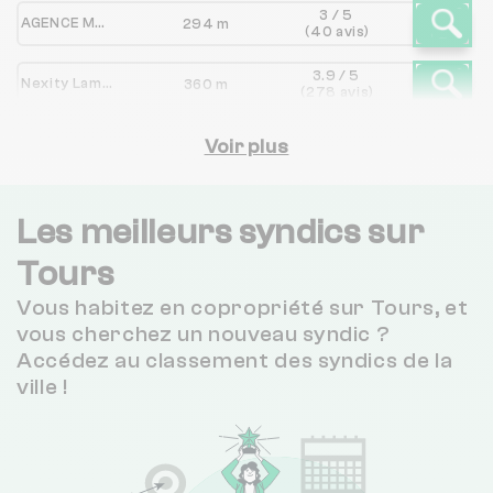
3 / 5
AGENCE MOTTE
294 m
(40 avis)
3.9 / 5
Nexity Lamy TOURS
360 m
(278 avis)
CABINET GUESDON
Voir plus
390 m
NC
LA CENTRALE IMMOBILIERE
588 m
NC
Les meilleurs syndics sur
4.1 / 5
Tours
CITYA BELVIA JAURES
710 m
(672 avis)
Vous habitez en copropriété sur Tours, et
4.1 / 5
CITYA LE QG - CITYA LE GQG - CITYA PATRIMOINE
744 m
vous cherchez un nouveau syndic ?
(672 avis)
Accédez au classement des syndics de la
3.7 / 5
ville !
TANTIEME
904 m
(3 avis)
5 / 5
ALPHA IMMO TOURAINE
1 km
(5 avis)