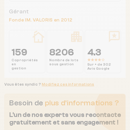
Gérant
Fonde IM. VALORIS en 2012
159
8206
4.3
Copropriétés
Nombre de lots
en
sous gestion
Sur + de 302
gestion
Avis Google
Vous êtes syndic ?
Modifiez ces informations
Besoin de
plus d'informations ?
L'un de nos experts vous recontacte
gratuitement et sans engagement !