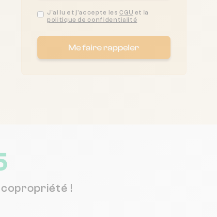
J'ai lu et j'accepte les
CGU
et la
politique de confidentialité
Me faire rappeler
5
copropriété !