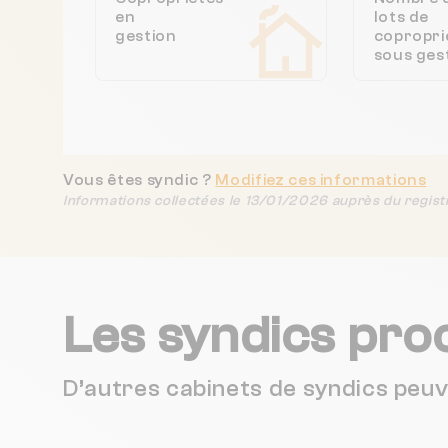
en
lots de
gestion
copropri
sous ges
Vous êtes syndic ?
Modifiez ces informations
Informations collectées le 13/01/2026 auprès du regist
Les syndics pro
D’autres cabinets de syndics peu