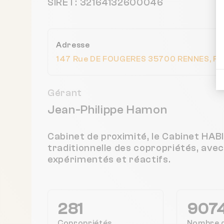
SIRET: 32164132600046
Adresse
147 Rue DE FOUGERES 35700 RENNES, Fr
Gérant
Jean-Philippe Hamon
Cabinet de proximité, le Cabinet HA
traditionnelle des copropriétés, ave
expérimentés et réactifs.
281
907
Copropriétés
Nombre 