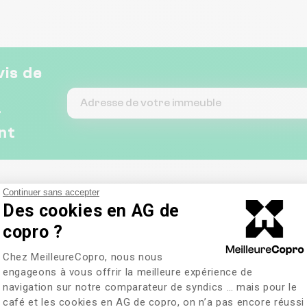
votre projet dans les
quartiers Thabor-
Oberthur. Clémentine et
Grégoire
vis de
&
nt
Continuer sans accepter
Des cookies en AG de
copro ?
Plateforme de Gestion du Consentem
Chez MeilleureCopro, nous nous
engageons à vous offrir la meilleure expérience de
navigation sur notre comparateur de syndics … mais pour le
café et les cookies en AG de copro, on n’a pas encore réussi
Axeptio consent