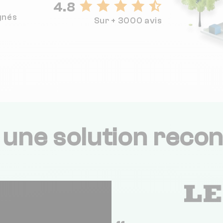
4.8
gnés
Sur + 3000 avis
,
une solution recon