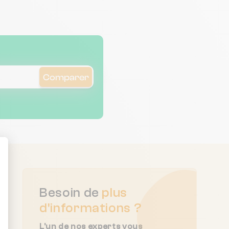
Comparer
ent : Personnalisez vos Options
Besoin de
plus
d'informations ?
L'un de nos experts vous