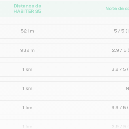
Distance de
Note de s
HABITER 35
521 m
5 / 5
(
932 m
2.9 / 5
1 km
3.6 / 5
1 km
1 km
3.3 / 5
1 km
3.9 / 5