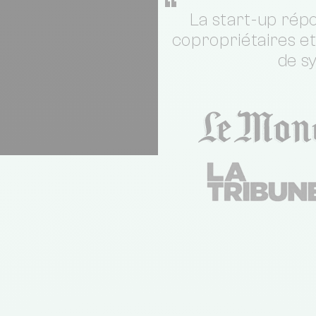
“
La start-up répo
copropriétaires e
de s