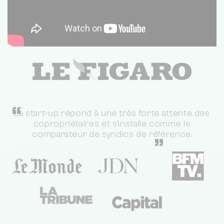
“
La start-up répond à une très forte attente des
copropriétaires et s'installe comme le
comparateur de syndics de référence.
”