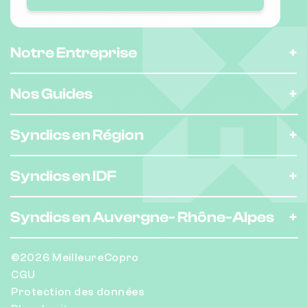
Notre Entreprise
Nombre de lots : 134
❯
av gaston monnerville, 35000 Rennes
Nos Guides
Syndics en Région
Nombre de lots : 38
❯
50 av du marechal leclerc 35310
Syndics en IDF
Mordelles
Syndics en Auvergne-
Rhône-Alpes
Nombre de lots : 18
©2026 MeilleureCopro
❯
7 r de la saudrais 35800 Dinard
CGU
Protection des données