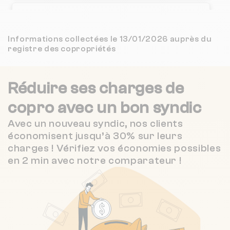
3.9 / 5
ESPACIL HABITAT
2 km
Nombre de lots : 101
(41 avis)
23 qu de la prevalaye 35000 Rennes
❯
Informations collectées le 13/01/2026 auprès du
ESPACIL CONSTRUCTION
2 km
NC
registre des copropriétés
Chauffage individuel
imoja
3 km
NC
Réduire ses charges de
3.3 / 5
Nombre de lots : 134
LAMOTTE ENTREPRISES & COMMERCES
3 km
(3 avis)
copro
avec un bon syndic
❯
2 Rue Marius Mallet 35800 Dinard
2.3 / 5
Avec un nouveau syndic, nos clients
LEFEUVRE SYNDIC DE COPROPRIETE
3 km
(43 avis)
économisent jusqu’à 30% sur leurs
charges ! Vérifiez vos économies possibles
4.1 / 5
DOMEOS
4 km
(295 avis)
Nombre de lots : 177
en 2 min avec notre comparateur !
❯
7 Rue Ampère 35800 Dinard
Nombre de lots : 28