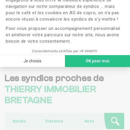
navigation sur notre comparateur de syndics … mais
OUI
NON
pour le café et les cookies en AG de copro, on n’a pas
Axeptio consent
encore réussi à convaincre les syndics de s’y mettre !
J'ai lu et j'accepte les
CGU
et la
politique de
Pour vous proposer un accompagnement personnalisé
confidentialité
et améliorer votre parcours sur notre site, nous avons
besoin de votre consentement.
Me faire rappeler
Consentements certifiés par
Je choisis
OK pour moi
Les syndics proches de
THIERRY IMMOBILIER
BRETAGNE
Syndic
Distance
Note