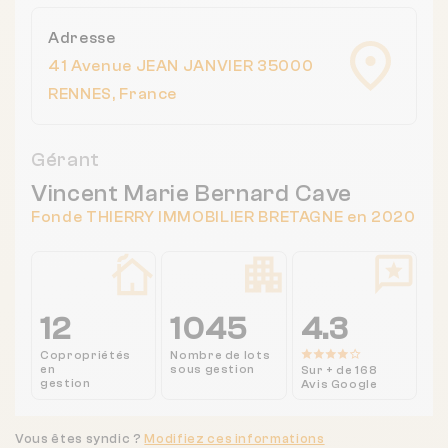
Adresse
41 Avenue JEAN JANVIER 35000
RENNES, France
Gérant
Vincent Marie Bernard Cave
Fonde THIERRY IMMOBILIER BRETAGNE en 2020
12
1045
4.3
Copropriétés
Nombre de lots
en
sous gestion
Sur + de 168
gestion
Avis Google
Vous êtes syndic ?
Modifiez ces informations