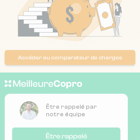
❯
24 qu duguay trouin 35000 Rennes
Nombre de lots : 43
❯
r du haut chemin, 35800 Dinard
Accéder au comparateur de charges
Nombre de lots : 207
❯
8 Rue Nicolas Joseph Cugnot 35800
Dinard
Être rappelé par
notre équipe
Nombre de lots : 80
❯
2 Rue Nicolas Joseph Cugnot 35800
Être rappelé
Dinard