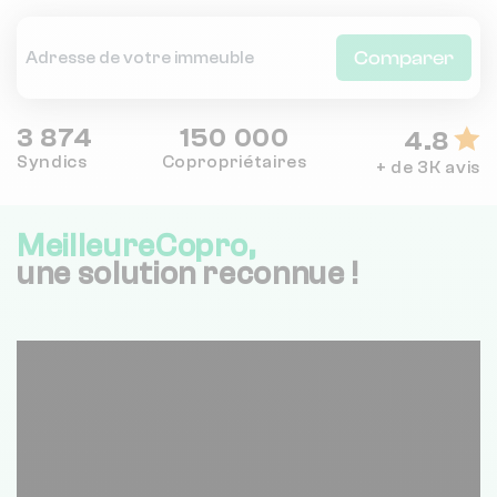
Comparer
3 874
150 000
4.8
Syndics
Copropriétaires
+ de 3K avis
MeilleureCopro,
une solution reconnue !