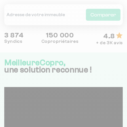
Comparer
3 874
150 000
4.8
Syndics
Copropriétaires
+ de 3K avis
MeilleureCopro,
une solution reconnue !