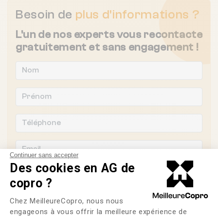
Besoin de
plus d'informations ?
L'un de nos experts vous recontacte
gratuitement et sans engagement !
Continuer sans accepter
Des cookies en AG de
copro ?
Plateforme de Gestion du Consente
Souhaitez-vous changer de syndic ?
Chez MeilleureCopro, nous nous
engageons à vous offrir la meilleure expérience de