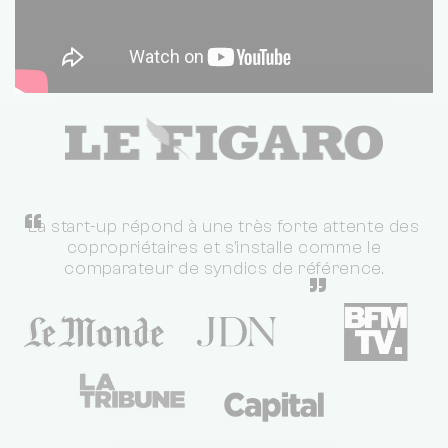
“
La start-up répond à une très forte attente des
copropriétaires et s'installe comme le
comparateur de syndics de référence.
”