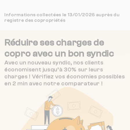
(13 avis)
4 / 5
Nombre de lots : 123
Informations collectées le 13/01/2026 auprès du
Oralia Faure Immobilier
1 km
(516 avis)
registre des copropriétés
10 r abbe gregoire 38000 Grenoble
❯
ATRIA SYNDIC
1 km
NC
Chauffage individuel
Réduire ses charges de
4.6 / 5
GROUPEMENT D'AGENCES YMMOBILIERES ALPINES
1 km
(198 avis)
copro
avec un bon syndic
Nombre de lots : 161
Avec un nouveau syndic, nos clients
FREDERIC VALLET IMMOBILIER
1 km
NC
économisent jusqu’à 30% sur leurs
5 r d'alsace 38000 Grenoble
❯
charges ! Vérifiez vos économies possibles
4.2 / 5
BONJOUR IMMOBILIER
1 km
(109 avis)
Chauffage individuel
en 2 min avec notre comparateur !
Nombre de lots : 30
18 r abbe gregoire 38000 Grenoble
❯
Chauffage individuel