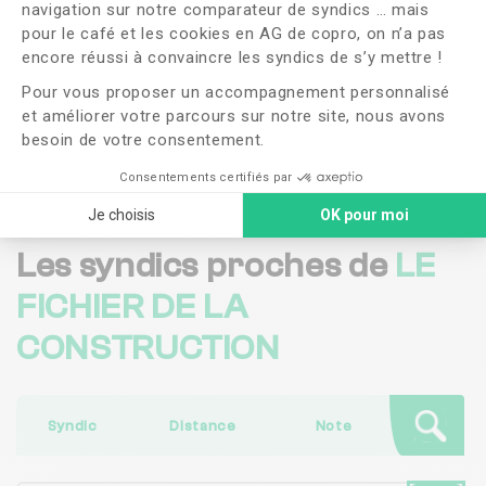
navigation sur notre comparateur de syndics … mais
OUI
NON
pour le café et les cookies en AG de copro, on n’a pas
Axeptio consent
encore réussi à convaincre les syndics de s’y mettre !
J'ai lu et j'accepte les
CGU
et la
politique de
confidentialité
Pour vous proposer un accompagnement personnalisé
et améliorer votre parcours sur notre site, nous avons
besoin de votre consentement.
Me faire rappeler
Consentements certifiés par
Je choisis
OK pour moi
Les syndics proches de
LE
FICHIER DE LA
CONSTRUCTION
Syndic
Distance
Note