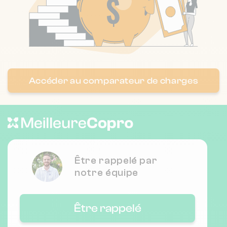
Nombre de lots : 31
40 r mallifaud 38100 Grenoble
❯
Chauffage individuel
Accéder au comparateur de charges
Nombre de lots : 14
❯
20 r germain 38100 Grenoble
Être rappelé par
notre équipe
Être rappelé