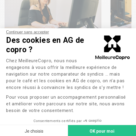
Continuer sans accepter
Des cookies en AG de
copro ?
Plateforme de Gestion du Consente
Réactivité & Transparence
Chez MeilleureCopro, nous nous
engageons à vous offrir la meilleure expérience de
Disponibilité
navigation sur notre comparateur de syndics … mais
pour le café et les cookies en AG de copro, on n’a pas
Axeptio consent
Proximité
encore réussi à convaincre les syndics de s’y mettre !
Pour vous proposer un accompagnement personnalisé
Transparence
et améliorer votre parcours sur notre site, nous avons
besoin de votre consentement.
En savoir plus sur notre
Consentements certifiés par
réactivité & transparence
Je choisis
OK pour moi