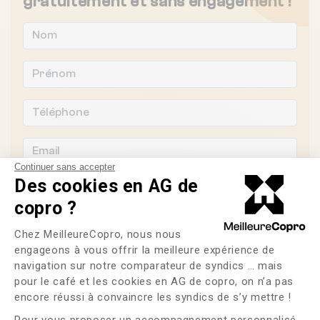
gratuitement et sans engagement !
Continuer sans accepter
Des cookies en AG de
copro ?
Plateforme de Gestion du Consente
Souhaitez-vous changer de syndic ?
Chez MeilleureCopro, nous nous
engageons à vous offrir la meilleure expérience de
OUI
NON
navigation sur notre comparateur de syndics … mais
pour le café et les cookies en AG de copro, on n’a pas
Axeptio consent
encore réussi à convaincre les syndics de s’y mettre !
J'ai lu et j'accepte les
CGU
et la
politique de
confidentialité
Pour vous proposer un accompagnement personnalisé