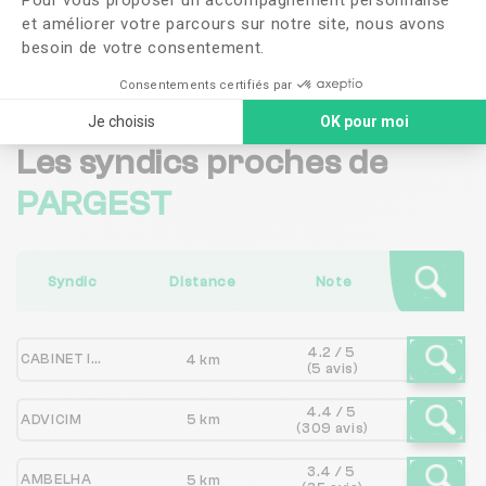
et améliorer votre parcours sur notre site, nous avons
Me faire rappeler
besoin de votre consentement.
Consentements certifiés par
Je choisis
OK pour moi
Les syndics proches de
PARGEST
Syndic
Distance
Note
4.2 / 5
CABINET IMMOBILIER PASCAL LOBRY
4 km
(5 avis)
4.4 / 5
ADVICIM
5 km
(309 avis)
3.4 / 5
AMBELHA
5 km