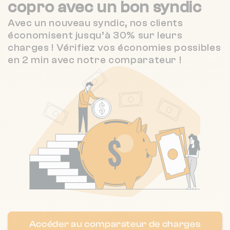
copro
avec un bon syndic
Nombre de lots : 233
Avec un nouveau syndic, nos clients
6 r la chevre qui danse 45000 Orléans
❯
économisent jusqu’à 30% sur leurs
Chauffage collectif
charges ! Vérifiez vos économies possibles
en 2 min avec notre comparateur !
Nombre de lots : 295
65 rte d'orleans 45380 La Chapelle-
❯
Saint-Mesmin
Chauffage collectif
Nombre de lots : 562
2107 r de la source 45160 Olivet
❯
Chauffage collectif
Accéder au comparateur de charges