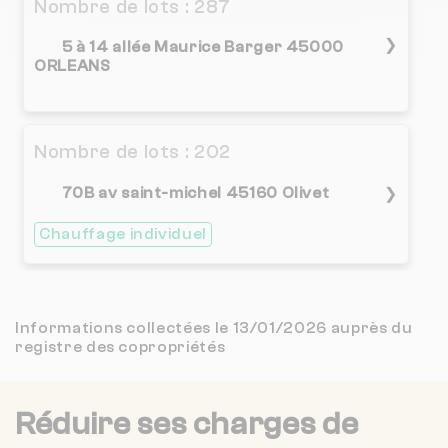
Nombre de lots : 287
4.1 / 5
CENTURY 21 HELP'IMMO
10 km
(140 avis)
❯
5 à 14 allée Maurice Barger 45000
ORLEANS
Nombre de lots : 202
70B av saint-michel 45160 Olivet
❯
Chauffage individuel
Nombre de lots : 357
Informations collectées le 13/01/2026 auprès du
65 à 163 rue des Frenes 45770 SARAN
❯
registre des copropriétés
Chauffage individuel
Réduire ses charges de