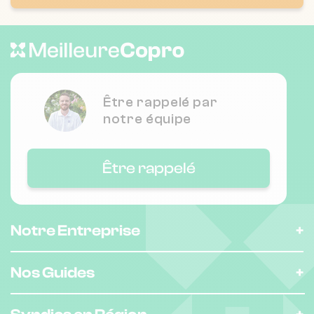
Nombre de lots : 8
❯
39 che de halage 45000 ORLEANS
Être rappelé par
Nombre de lots : 54
notre équipe
59 r de la bretonnerie 45000 Orléans
❯
Être rappelé
Chauffage individuel
Nombre de lots : 101
Notre Entreprise
425 r basse mouillere 45160 Olivet
❯
Nos Guides
Chauffage individuel