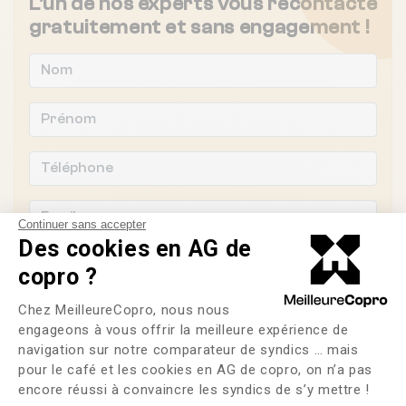
L'un de nos experts vous recontacte
gratuitement et sans engagement !
Continuer sans accepter
Des cookies en AG de
copro ?
Plateforme de Gestion du Consente
Chez MeilleureCopro, nous nous
Souhaitez-vous changer de syndic ?
engageons à vous offrir la meilleure expérience de
navigation sur notre comparateur de syndics … mais
OUI
NON
pour le café et les cookies en AG de copro, on n’a pas
Axeptio consent
encore réussi à convaincre les syndics de s’y mettre !
J'ai lu et j'accepte les
CGU
et la
politique de