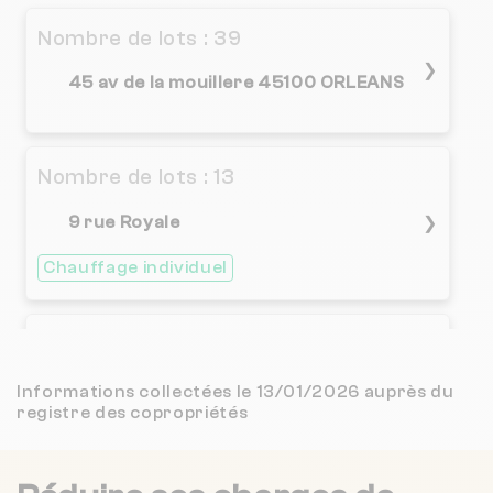
3.9 / 5
CENTURY 21 PREMIUM
9 km
(85 avis)
Nombre de lots : 39
4.8 / 5
❯
ORLEANS NORD IMMOBILIER
10 km
(76 avis)
45 av de la mouillere 45100 ORLEANS
Nombre de lots : 13
9 rue Royale
❯
Chauffage individuel
Nombre de lots : 6
5 r notre-dame 45000 ORLEANS
❯
Informations collectées le 13/01/2026 auprès du
registre des copropriétés
Chauffage individuel