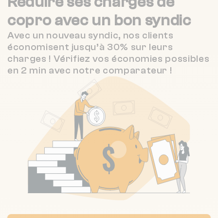
Réduire ses charges de
Nombre de lots : 7
copro
avec un bon syndic
❯
2 r de chartres 45410 Artenay
Avec un nouveau syndic, nos clients
économisent jusqu’à 30% sur leurs
charges ! Vérifiez vos économies possibles
Nombre de lots : 26
en 2 min avec notre comparateur !
❯
31 r du devidet 45000 ORLEANS
Nombre de lots : 9
❯
9 pl sainte-croix 45000 Orléans
Nombre de lots : 23
85 r de la gare 45000 ORLEANS
❯