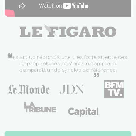
“
La start-up répond à une très forte attente des
copropriétaires et s'installe comme le
comparateur de syndics de référence.
”