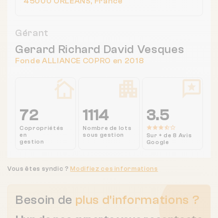
45000 ORLEANS, France
Gérant
Gerard Richard David Vesques
Fonde ALLIANCE COPRO en 2018
72
1114
3.5
Copropriétés
Nombre de lots
en
sous gestion
Sur + de 8 Avis
gestion
Google
Vous êtes syndic ?
Modifiez ces informations
Besoin de
plus d'informations ?