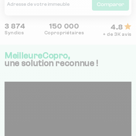
Comparer
3 874
150 000
4.8
Syndics
Copropriétaires
+ de 3K avis
MeilleureCopro,
une solution reconnue !