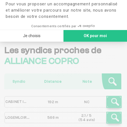
Pour vous proposer un accompagnement personnalisé
confidentialité
et améliorer votre parcours sur notre site, nous avons
besoin de votre consentement.
Me faire rappeler
Consentements certifiés par
Je choisis
OK pour moi
Les syndics proches de
ALLIANCE COPRO
Syndic
Distance
Note
CABINET IMMOBILIER ROBERT RIGUET
192 m
NC
2.1 / 5
LOGEMLOIRET
566 m
(54 avis)