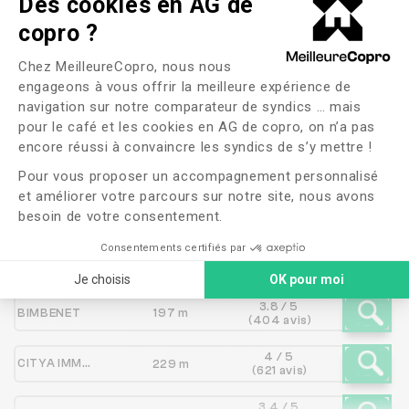
Des cookies en AG de
copro ?
Les syndics proches de
VAL
Plateforme de Gestion du Consente
Chez MeilleureCopro, nous nous
DE LOIRE IMMOBILIER
engageons à vous offrir la meilleure expérience de
navigation sur notre comparateur de syndics … mais
pour le café et les cookies en AG de copro, on n’a pas
Axeptio consent
encore réussi à convaincre les syndics de s’y mettre !
Syndic
Distance
Note
Pour vous proposer un accompagnement personnalisé
et améliorer votre parcours sur notre site, nous avons
3.8 / 5
Nexity Lamy ORLEANS
102 m
besoin de votre consentement.
(133 avis)
Consentements certifiés par
3.4 / 5
DURAND MONTOUCHE
140 m
(539 avis)
Je choisis
OK pour moi
3.8 / 5
BIMBENET
197 m
(404 avis)
4 / 5
CITYA IMMOBILIER CENTRE LOIRE
229 m
(621 avis)
3.4 / 5