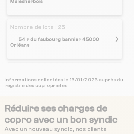
Malesherbois
Nombre de lots : 25
❯
54 r du faubourg bannier 45000
Orléans
Nombre de lots : 538
Informations collectées le 13/01/2026 auprès du
10 r pierre loti 45140 Saint-Jean-de-
registre des copropriétés
❯
la-Ruelle
Chauffage individuel
Réduire ses charges de
copro
avec un bon syndic
Nombre de lots : 40
Avec un nouveau syndic, nos clients
1 Rue Saint-hilaire 45130 MEUNG SUR