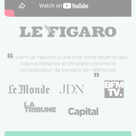
“
La start-up répond à une très forte attente des
copropriétaires et s'installe comme le
comparateur de syndics de référence.
”