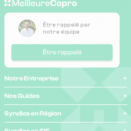
Nombre de lots : 9
20 pl du martroi 45190 Beaugency
❯
Être rappelé par
Chauffage individuel
notre équipe
Nombre de lots : 34
Être rappelé
12 av de blois 45190 Beaugency
❯
Chauffage individuel
Notre Entreprise
Nombre de lots : 17
Nos Guides
14 av de blois 45190 Beaugency
❯
Syndics en Région
Chauffage individuel
Syndics en IDF