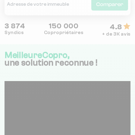
Comparer
3 874
150 000
4.8
Syndics
Copropriétaires
+ de 3K avis
MeilleureCopro,
une solution reconnue !