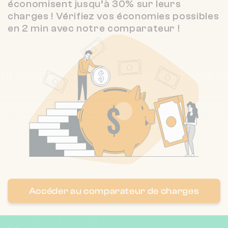
économisent jusqu’à 30% sur leurs
❯
LOIRE
charges ! Vérifiez vos économies possibles
en 2 min avec notre comparateur !
Chauffage individuel
Nombre de lots : 77
131 bd john kennedy 91100 Corbeil-
❯
Essonnes
Chauffage individuel
Nombre de lots : 100
12 Avenue de Choisy 94190 VILLENEUVE
❯
SAINT GEORGES
Accéder au comparateur de charges
Chauffage individuel